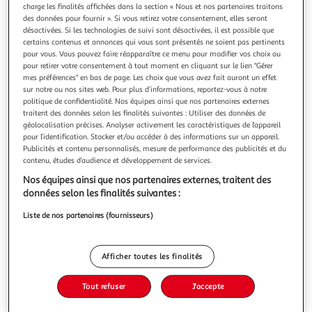
charge les finalités affichées dans la section « Nous et nos partenaires traitons
des données pour fournir ». Si vous retirez votre consentement, elles seront
désactivées. Si les technologies de suivi sont désactivées, il est possible que
certains contenus et annonces qui vous sont présentés ne soient pas pertinents
pour vous. Vous pouvez faire réapparaître ce menu pour modifier vos choix ou
pour retirer votre consentement à tout moment en cliquant sur le lien "Gérer
ELISABETH, PRINCESSE A VERSAILLES TOME 10 : LE
mes préférences" en bas de page. Les choix que vous avez fait auront un effet
COURRIER DU ROI, Jay Annie
sur notre ou nos sites web. Pour plus d’informations, reportez-vous à notre
A Versailles, c'est l'effervescence : la belle-soeur du roi
politique de confidentialité. Nos équipes ainsi que nos partenaires externes
s'apprête à accoucher ! Les couloirs sont remplis de
traitent des données selon les finalités suivantes : Utiliser des données de
courtisans fébriles qui attendent avec impatience la
En savoir +
géolocalisation précises. Analyser activement les caractéristiques de l’appareil
naissance du nouvel enfant de France. Au milieu de la
pour l’identification. Stocker et/ou accéder à des informations sur un appareil.
Vous voulez connaître le prix de ce produit ?
Publicités et contenu personnalisés, mesure de performance des publicités et du
foule, Colin, le valet d'Elisabeth, a quant à lui du mal à se
contenu, études d’audience et développement de services.
réjouir : le Minis
Afficher le prix
Nos équipes ainsi que nos partenaires externes, traitent des
données selon les finalités suivantes :
Liste de nos partenaires (fournisseurs)
Description
Afficher toutes les finalités
Caractéristiques
Tout refuser
J'accepte