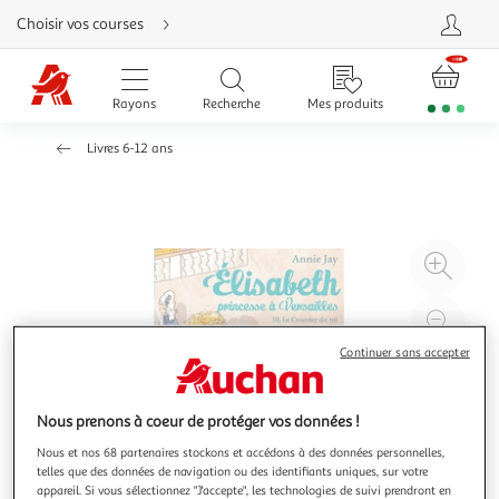
Aller
Choisir vos courses
directement
au
contenu
Aller
directement
Rayons
Recherche
Mes produits
à
la
recherche
Livres 6-12 ans
Aller
directement
à
la
navigation
Aller
directement
à
Agr
la
rubrique
l'il
besoin
d'aide
à
Réd
20
l'il
Continuer sans accepter
à
Par
100
le
Nous prenons à coeur de protéger vos données !
%
pro
Nous et nos 68 partenaires stockons et accédons à des données personnelles,
telles que des données de navigation ou des identifiants uniques, sur votre
appareil. Si vous sélectionnez "J'accepte", les technologies de suivi prendront en