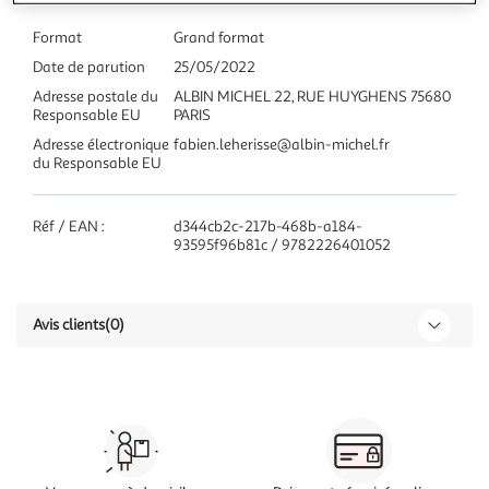
Format
Grand format
Date de parution
25/05/2022
Adresse postale du
ALBIN MICHEL 22, RUE HUYGHENS 75680
Responsable EU
PARIS
Adresse électronique
fabien.leherisse@albin-michel.fr
du Responsable EU
Réf / EAN :
d344cb2c-217b-468b-a184-
93595f96b81c / 9782226401052
Avis clients
(0)