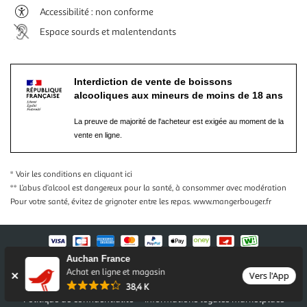
Accessibilité : non conforme
Espace sourds et malentendants
Interdiction de vente de boissons
alcooliques aux mineurs de moins de 18 ans
La preuve de majorité de l'acheteur est exigée au moment de la
vente en ligne.
* Voir les conditions
en cliquant ici
** L’abus d’alcool est dangereux pour la santé, à consommer avec modération
Pour votre santé, évitez de grignoter entre les repas.
www.mangerbouger.fr
Auchan France
Nos conditions générales
Mentions légales
Achat en ligne et magasin
Vers l'App
Conditions des offres et promotions
Gérer mes préférences
38,4 K
Politique de confidentialité
Informations légales marketplace