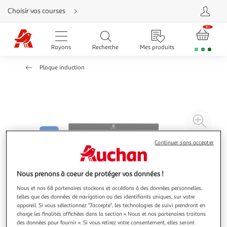
Aller
Choisir vos courses
directement
au
contenu
Aller
directement
Rayons
Recherche
Mes produits
à
la
recherche
Plaque induction
Aller
directement
à
la
navigation
Aller
directement
à
Agr
la
rubrique
l'il
besoin
d'aide
à
Réd
Continuer sans accepter
20
l'il
à
Par
Nous prenons à coeur de protéger vos données !
100
le
Nous et nos 68 partenaires stockons et accédons à des données personnelles,
%
pro
telles que des données de navigation ou des identifiants uniques, sur votre
appareil. Si vous sélectionnez "J'accepte", les technologies de suivi prendront en
charge les finalités affichées dans la section « Nous et nos partenaires traitons
des données pour fournir ». Si vous retirez votre consentement, elles seront