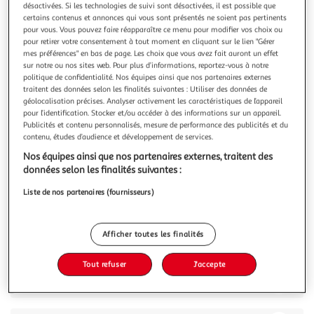
Illustration
Illustration
désactivées. Si les technologies de suivi sont désactivées, il est possible que
précédente
suivante
certains contenus et annonces qui vous sont présentés ne soient pas pertinents
pour vous. Vous pouvez faire réapparaître ce menu pour modifier vos choix ou
pour retirer votre consentement à tout moment en cliquant sur le lien "Gérer
mes préférences" en bas de page. Les choix que vous avez fait auront un effet
sur notre ou nos sites web. Pour plus d’informations, reportez-vous à notre
4.7
(6)
politique de confidentialité. Nos équipes ainsi que nos partenaires externes
ELECTROLUX
traitent des données selon les finalités suivantes : Utiliser des données de
géolocalisation précises. Analyser activement les caractéristiques de l’appareil
Table de cuisson a induction - ELECTROLUX - 3 feux -
pour l’identification. Stocker et/ou accéder à des informations sur un appareil.
60 cm - CIT60331CK - Noir
Publicités et contenu personnalisés, mesure de performance des publicités et du
Présentation de la Table de CuissonLa table de cuisson à
contenu, études d’audience et développement de services.
induction ELECTROLUX CIT60331CK est un modèle élégant
Nos équipes ainsi que nos partenaires externes, traitent des
et performant, conçu pour offrir une expérience culinaire
En savoir +
données selon les finalités suivantes :
optimale. Avec ses trois foyers à induction, elle permet une
Vous voulez connaître le prix de ce produit ?
cuisson rapide et précise, idéale pour les repas quotidiens.
Liste de nos partenaires (fournisseurs)
La techno
Afficher le prix
Afficher toutes les finalités
Tout refuser
J'accepte
Description