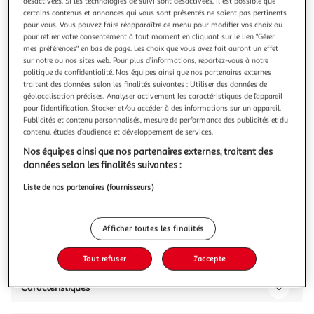
Illustration
Illustration
désactivées. Si les technologies de suivi sont désactivées, il est possible que
certains contenus et annonces qui vous sont présentés ne soient pas pertinents
précédente
suivante
pour vous. Vous pouvez faire réapparaître ce menu pour modifier vos choix ou
pour retirer votre consentement à tout moment en cliquant sur le lien "Gérer
mes préférences" en bas de page. Les choix que vous avez fait auront un effet
sur notre ou nos sites web. Pour plus d’informations, reportez-vous à notre
ECOVACS
politique de confidentialité. Nos équipes ainsi que nos partenaires externes
Robot Lave vitre Winbot W2 Omni
traitent des données selon les finalités suivantes : Utiliser des données de
géolocalisation précises. Analyser activement les caractéristiques de l’appareil
Câble de sécurité : Oui Gamme : Winbot Longueur du
pour l’identification. Stocker et/ou accéder à des informations sur un appareil.
cordon de sécurité : 5.5 m Nombre de mode(s) de nettoyage
Publicités et contenu personnalisés, mesure de performance des publicités et du
: 5
En savoir +
contenu, études d’audience et développement de services.
Vous voulez connaître le prix de ce produit ?
Nos équipes ainsi que nos partenaires externes, traitent des
données selon les finalités suivantes :
Afficher le prix
Liste de nos partenaires (fournisseurs)
Afficher toutes les finalités
Description
Tout refuser
J'accepte
Caractéristiques