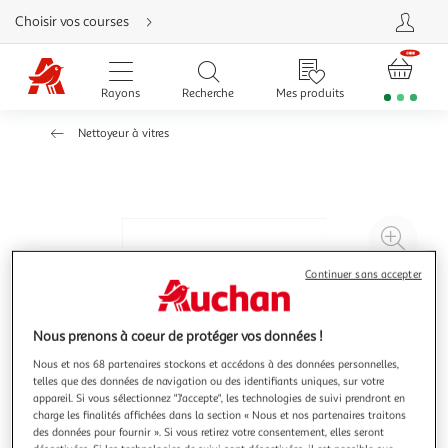
Aller
Choisir vos courses
directement
au
contenu
Aller
directement
Rayons
Recherche
Mes produits
à
la
recherche
Nettoyeur à vitres
Aller
directement
à
la
navigation
Aller
directement
à
Agr
la
rubrique
l'il
besoin
Continuer sans accepter
d'aide
à
Réd
20
l'il
à
Par
Nous prenons à coeur de protéger vos données !
100
le
Nous et nos 68 partenaires stockons et accédons à des données personnelles,
%
pro
telles que des données de navigation ou des identifiants uniques, sur votre
appareil. Si vous sélectionnez "J'accepte", les technologies de suivi prendront en
charge les finalités affichées dans la section « Nous et nos partenaires traitons
des données pour fournir ». Si vous retirez votre consentement, elles seront