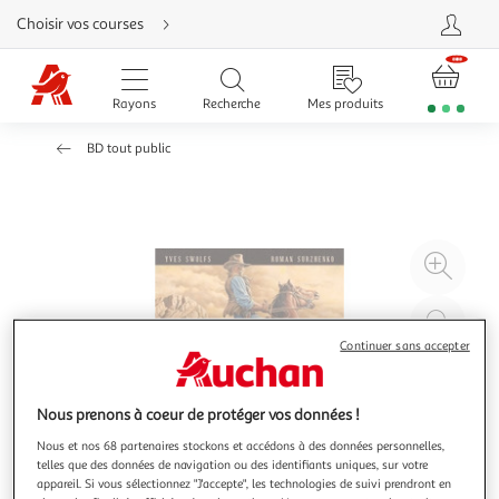
Aller
Choisir vos courses
directement
au
contenu
Aller
directement
Rayons
Recherche
Mes produits
à
la
recherche
BD tout public
Aller
directement
à
la
navigation
Aller
directement
à
Agr
la
rubrique
l'il
besoin
d'aide
à
Réd
20
l'il
Continuer sans accepter
à
Par
100
le
Nous prenons à coeur de protéger vos données !
%
pro
Nous et nos 68 partenaires stockons et accédons à des données personnelles,
telles que des données de navigation ou des identifiants uniques, sur votre
appareil. Si vous sélectionnez "J'accepte", les technologies de suivi prendront en