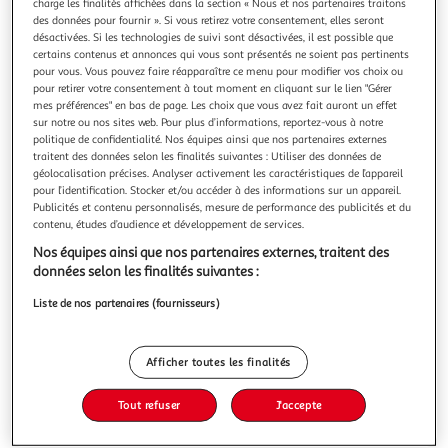
charge les finalités affichées dans la section « Nous et nos partenaires traitons
des données pour fournir ». Si vous retirez votre consentement, elles seront
désactivées. Si les technologies de suivi sont désactivées, il est possible que
certains contenus et annonces qui vous sont présentés ne soient pas pertinents
pour vous. Vous pouvez faire réapparaître ce menu pour modifier vos choix ou
pour retirer votre consentement à tout moment en cliquant sur le lien "Gérer
DURANGO, LA JEUNESSE TOME 1 : LE PREMIER
mes préférences" en bas de page. Les choix que vous avez fait auront un effet
HOMME QUE TU TUERAS, Swolfs Yves
sur notre ou nos sites web. Pour plus d’informations, reportez-vous à notre
Texas, 1886. Un jeune vagabond est témoin du meurtre de
politique de confidentialité. Nos équipes ainsi que nos partenaires externes
traitent des données selon les finalités suivantes : Utiliser des données de
trois cowboys, abattus par un mystérieux tueur auquel il
géolocalisation précises. Analyser activement les caractéristiques de l’appareil
échappe lui-même de justesse. En ramenant les trois
En savoir +
pour l’identification. Stocker et/ou accéder à des informations sur un appareil.
cadavres à la ville la plus proche, le jeune homme
Publicités et contenu personnalisés, mesure de performance des publicités et du
Vous voulez connaître le prix de ce produit ?
rencontre Warren, le patron du ranch pour lequel
contenu, études d’audience et développement de services.
travaillaient les victimes. Warren
Nos équipes ainsi que nos partenaires externes, traitent des
Afficher le prix
données selon les finalités suivantes :
Liste de nos partenaires (fournisseurs)
Description
Afficher toutes les finalités
Tout refuser
J'accepte
Caractéristiques