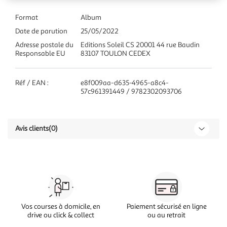
Format
Album
Date de parution
25/05/2022
Adresse postale du
Editions Soleil CS 20001 44 rue Baudin
Responsable EU
83107 TOULON CEDEX
Réf / EAN :
e8f009aa-d635-4965-a8c4-
57c961391449 / 9782302093706
Avis clients
(0)
Vos courses à domicile, en
Paiement sécurisé en ligne
drive ou click & collect
ou au retrait