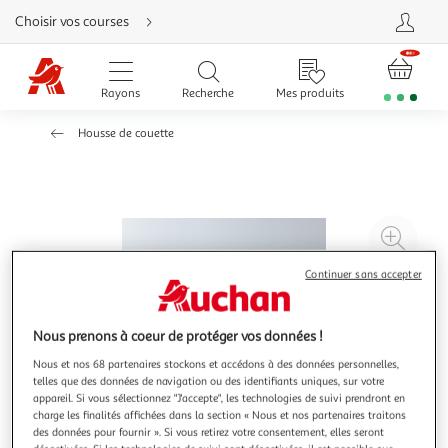
Aller
Choisir vos courses
directement
au
contenu
Aller
directement
Rayons
Recherche
Mes produits
à
la
recherche
Housse de couette
Aller
directement
à
la
navigation
Aller
directement
à
Agr
la
rubrique
l'il
besoin
Continuer sans accepter
d'aide
à
Réd
20
l'il
à
Par
Nous prenons à coeur de protéger vos données !
100
le
Nous et nos 68 partenaires stockons et accédons à des données personnelles,
%
pro
telles que des données de navigation ou des identifiants uniques, sur votre
appareil. Si vous sélectionnez "J'accepte", les technologies de suivi prendront en
charge les finalités affichées dans la section « Nous et nos partenaires traitons
des données pour fournir ». Si vous retirez votre consentement, elles seront