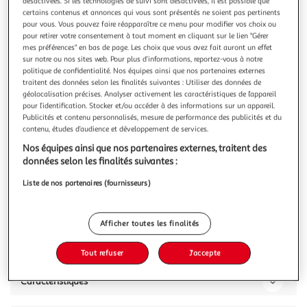
Illustration
Illustration
désactivées. Si les technologies de suivi sont désactivées, il est possible que
certains contenus et annonces qui vous sont présentés ne soient pas pertinents
précédente
suivante
pour vous. Vous pouvez faire réapparaître ce menu pour modifier vos choix ou
pour retirer votre consentement à tout moment en cliquant sur le lien "Gérer
mes préférences" en bas de page. Les choix que vous avez fait auront un effet
sur notre ou nos sites web. Pour plus d’informations, reportez-vous à notre
DOUREV
politique de confidentialité. Nos équipes ainsi que nos partenaires externes
Housse de couette Flanelle 240x220 FRIDA + 2 taies
traitent des données selon les finalités suivantes : Utiliser des données de
géolocalisation précises. Analyser activement les caractéristiques de l’appareil
Pour un hiver bien au chaud, découvrez la parure de couette
pour l’identification. Stocker et/ou accéder à des informations sur un appareil.
FRIDA en Flanelle 100% coton. Elle comprends une housse
Publicités et contenu personnalisés, mesure de performance des publicités et du
de couette 240x220 et 2 taies d'oreiller assorties.Cette
En savoir +
contenu, études d’audience et développement de services.
parure de couette Flanelle 3 pièces FRIDA est composée de
Vous voulez connaître le prix de ce produit ?
Nos équipes ainsi que nos partenaires externes, traitent des
:Une housse de couette 240X220 cm avec fermeture
données selon les finalités suivantes :
boutonsDeux taies d'
Afficher le prix
Liste de nos partenaires (fournisseurs)
Afficher toutes les finalités
Description
Tout refuser
J'accepte
Caractéristiques