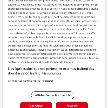
Illustration
Illustration
telles que des données de navigation ou des identifiants uniques, sur votre
appareil. Si vous sélectionnez "J'accepte", les technologies de suivi prendront en
précédente
suivante
charge les finalités affichées dans la section « Nous et nos partenaires traitons
des données pour fournir ». Si vous retirez votre consentement, elles seront
désactivées. Si les technologies de suivi sont désactivées, il est possible que
certains contenus et annonces qui vous sont présentés ne soient pas pertinents
DOUCEUR D'INTÉRIEUR
pour vous. Vous pouvez faire réapparaître ce menu pour modifier vos choix ou
Store enrouleur tamisant forrest 60x90cm vert
pour retirer votre consentement à tout moment en cliquant sur le lien "Gérer
mes préférences" en bas de page. Les choix que vous avez fait auront un effet
Informations Techniques : Dimensions : L. 60 x H. 90 cm
sur notre ou nos sites web. Pour plus d’informations, reportez-vous à notre
Matière : Polyester Spécificités : Effet tamisant Imprimé
politique de confidentialité. Nos équipes ainsi que nos partenaires externes
Forêt Pratique et tendance Facile à poser Poids : 0,300 kg
En savoir +
traitent des données selon les finalités suivantes : Utiliser des données de
Couleur : Vert
Vendu par
Paris Prix
géolocalisation précises. Analyser activement les caractéristiques de l’appareil
pour l’identification. Stocker et/ou accéder à des informations sur un appareil.
Livr. ou retrait dès 3/4 jours
Publicités et contenu personnalisés, mesure de performance des publicités et du
A partir de 7,99€
contenu, études d’audience et développement de services.
Plus d'options
Nos équipes ainsi que nos partenaires externes, traitent des
données selon les finalités suivantes :
10,99€
12,99€
Vendu par
Paris Prix
Liste de nos partenaires (fournisseurs)
-15 %
Ajouter au panier
12,99€
Afficher toutes les finalités
10,99€
Ajouter à une liste
Tout refuser
J'accepte