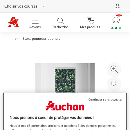
Aller
Choisir vos courses
directement
au
contenu
Aller
directement
Rayons
Recherche
Mes produits
à
la
recherche
Store, panneau japonais
Aller
directement
à
la
navigation
Aller
directement
à
Agr
la
rubrique
l'il
besoin
d'aide
à
Réd
20
l'il
à
Par
Continuer sans accepter
100
le
%
pro
Nous prenons à coeur de protéger vos données !
Nous et nos 68 partenaires stockons et accédons à des données personnelles,