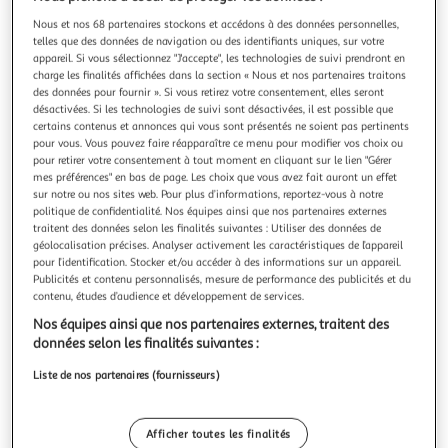
Illustration
Illustration
précédente
suivante
Nous et nos 68 partenaires stockons et accédons à des données personnelles,
telles que des données de navigation ou des identifiants uniques, sur votre
appareil. Si vous sélectionnez "J'accepte", les technologies de suivi prendront en
charge les finalités affichées dans la section « Nous et nos partenaires traitons
des données pour fournir ». Si vous retirez votre consentement, elles seront
DOUCEUR D'INTÉRIEUR
désactivées. Si les technologies de suivi sont désactivées, il est possible que
Rideau voilage à œillets imprimé indiana 140x240cm
certains contenus et annonces qui vous sont présentés ne soient pas pertinents
multicolore
pour vous. Vous pouvez faire réapparaître ce menu pour modifier vos choix ou
pour retirer votre consentement à tout moment en cliquant sur le lien "Gérer
Informations Techniques : Dimensions : L. 240 x l. 140 cm
mes préférences" en bas de page. Les choix que vous avez fait auront un effet
Matière : 100% Polyester Spécificités : Déco & Utile Rideau
sur notre ou nos sites web. Pour plus d’informations, reportez-vous à notre
voilage Avec 8 oeillets Imprimé fleuri Forme rectangulaire
En savoir +
politique de confidentialité. Nos équipes ainsi que nos partenaires externes
Poids : 0,29 kg Couleur : Multicolore
Vendu par
Paris Prix
traitent des données selon les finalités suivantes : Utiliser des données de
géolocalisation précises. Analyser activement les caractéristiques de l’appareil
Livr. ou retrait dès 1/2 semaines
pour l’identification. Stocker et/ou accéder à des informations sur un appareil.
A partir de 7,99€
Publicités et contenu personnalisés, mesure de performance des publicités et du
contenu, études d’audience et développement de services.
Plus d'options
Nos équipes ainsi que nos partenaires externes, traitent des
10,99€
12,99€
Vendu par
Paris Prix
données selon les finalités suivantes :
Liste de nos partenaires (fournisseurs)
Livraison dès 1/2 semaines
Livraison offerte
Plus d'options
Afficher toutes les finalités