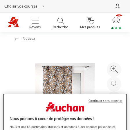
Aller
Choisir vos courses
directement
au
contenu
Aller
directement
Rayons
Recherche
Mes produits
à
la
recherche
Rideaux
Aller
directement
à
la
navigation
Aller
directement
à
Agr
la
rubrique
l'il
besoin
d'aide
à
Réd
20
l'il
à
Par
Continuer sans accepter
100
le
%
pro
Nous prenons à coeur de protéger vos données !
Nous et nos 68 partenaires stockons et accédons à des données personnelles,