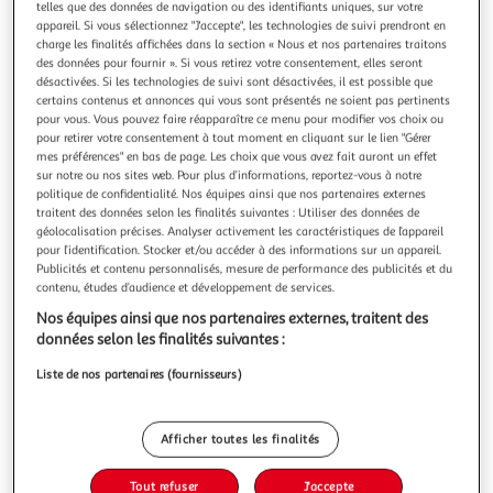
Illustration
Illustration
telles que des données de navigation ou des identifiants uniques, sur votre
appareil. Si vous sélectionnez "J'accepte", les technologies de suivi prendront en
précédente
suivante
charge les finalités affichées dans la section « Nous et nos partenaires traitons
des données pour fournir ». Si vous retirez votre consentement, elles seront
désactivées. Si les technologies de suivi sont désactivées, il est possible que
certains contenus et annonces qui vous sont présentés ne soient pas pertinents
DOUCEUR D'INTÉRIEUR
pour vous. Vous pouvez faire réapparaître ce menu pour modifier vos choix ou
Rideau à œillets imprimé cabana 140x260cm camel
pour retirer votre consentement à tout moment en cliquant sur le lien "Gérer
Informations Techniques : Dimensions : L. 140 x H. 260 cm
mes préférences" en bas de page. Les choix que vous avez fait auront un effet
Matière : 100% Polyester Spécificités : Déco & Coloré Rideau
sur notre ou nos sites web. Pour plus d’informations, reportez-vous à notre
politique de confidentialité. Nos équipes ainsi que nos partenaires externes
bicolore Imprimé feuille Avec 8 œillets Entretien : Lavage à
En savoir +
traitent des données selon les finalités suivantes : Utiliser des données de
30° Pas de séchage en machine Repassage à 110° Poids :
Vendu par
Paris Prix
géolocalisation précises. Analyser activement les caractéristiques de l’appareil
0,64 kg Couleur : Camel
pour l’identification. Stocker et/ou accéder à des informations sur un appareil.
Livr. ou retrait dès 3/4 jours
Publicités et contenu personnalisés, mesure de performance des publicités et du
A partir de 7,99€
contenu, études d’audience et développement de services.
Plus d'options
Nos équipes ainsi que nos partenaires externes, traitent des
données selon les finalités suivantes :
18,99€
23,99€
Vendu par
Paris Prix
Liste de nos partenaires (fournisseurs)
-21 %
Ajouter au panier
23,99€
Afficher toutes les finalités
18,99€
Ajouter à une liste
Tout refuser
J'accepte