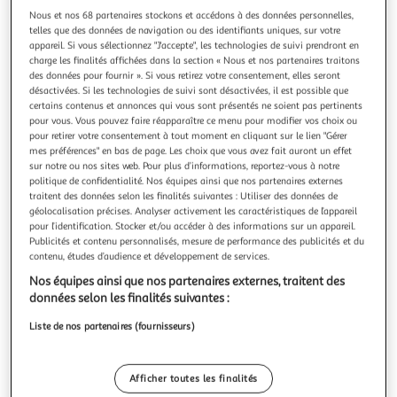
Illustration
Illustration
Nous et nos 68 partenaires stockons et accédons à des données personnelles,
précédente
suivante
telles que des données de navigation ou des identifiants uniques, sur votre
appareil. Si vous sélectionnez "J'accepte", les technologies de suivi prendront en
charge les finalités affichées dans la section « Nous et nos partenaires traitons
des données pour fournir ». Si vous retirez votre consentement, elles seront
DOUCEUR D'INTÉRIEUR
désactivées. Si les technologies de suivi sont désactivées, il est possible que
Housse de coussin cheyenne 40x40cm naturel
certains contenus et annonces qui vous sont présentés ne soient pas pertinents
pour vous. Vous pouvez faire réapparaître ce menu pour modifier vos choix ou
Informations Techniques : Dimensions : L. 40 x l. 40 cm
pour retirer votre consentement à tout moment en cliquant sur le lien "Gérer
Matière : 100% Polyester Spécificités : Tendance & Doux
mes préférences" en bas de page. Les choix que vous avez fait auront un effet
Housse de coussin carré Imitation fourrure Fermeture
En savoir +
sur notre ou nos sites web. Pour plus d’informations, reportez-vous à notre
zippée Poids : 0,11 kg Couleur : Naturel
Vendu par
Paris Prix
politique de confidentialité. Nos équipes ainsi que nos partenaires externes
traitent des données selon les finalités suivantes : Utiliser des données de
Livr. ou retrait dès 3/4 jours
géolocalisation précises. Analyser activement les caractéristiques de l’appareil
pour l’identification. Stocker et/ou accéder à des informations sur un appareil.
A partir de 7,99€
Publicités et contenu personnalisés, mesure de performance des publicités et du
Plus d'options
contenu, études d’audience et développement de services.
6,99€
8,99€
Vendu par
Paris Prix
Nos équipes ainsi que nos partenaires externes, traitent des
données selon les finalités suivantes :
Livraison dès 5/6 jours
Liste de nos partenaires (fournisseurs)
4,99€
Plus d'options
Afficher toutes les finalités
28,08€
Vendu par
Multishop