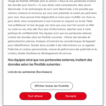
Illustration
Illustration
charge les finalités affichées dans la section « Nous et nos partenaires traitons
des données pour fournir ». Si vous retirez votre consentement, elles seront
précédente
suivante
désactivées. Si les technologies de suivi sont désactivées, il est possible que
certains contenus et annonces qui vous sont présentés ne soient pas pertinents
pour vous. Vous pouvez faire réapparaître ce menu pour modifier vos choix ou
pour retirer votre consentement à tout moment en cliquant sur le lien "Gérer
DOUCEUR D'INTÉRIEUR
mes préférences" en bas de page. Les choix que vous avez fait auront un effet
Housse de couette 240x220 + 2 taies CHILIPOP 100%
sur notre ou nos sites web. Pour plus d’informations, reportez-vous à notre
politique de confidentialité. Nos équipes ainsi que nos partenaires externes
coton
traitent des données selon les finalités suivantes : Utiliser des données de
Habillez votre lit avec goût grâce à cette superbe Parure de
géolocalisation précises. Analyser activement les caractéristiques de l’appareil
couette CHILIPOP Noir fabriquée tout en coton doux au
pour l’identification. Stocker et/ou accéder à des informations sur un appareil.
toucher. Cette parure de couette imprimée CHILIPOP Noir
En savoir +
Publicités et contenu personnalisés, mesure de performance des publicités et du
est composée de 3 pièces :1 housse de couette 240x220 cm
contenu, études d’audience et développement de services.
Vous voulez connaître le prix de ce produit ?
finition pressions2 taies d'oreiller 63x63 cmLabel de qualité
Nos équipes ainsi que nos partenaires externes, traitent des
OEKO TEX s
données selon les finalités suivantes :
Afficher le prix
Liste de nos partenaires (fournisseurs)
Afficher toutes les finalités
Description
Tout refuser
J'accepte
Caractéristiques