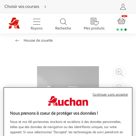
Aller
Choisir vos courses
directement
au
contenu
Aller
directement
Rayons
Recherche
Mes produits
à
la
recherche
Housse de couette
Aller
directement
à
la
navigation
Aller
directement
à
Agr
la
rubrique
l'il
besoin
d'aide
à
Réd
20
l'il
Continuer sans accepter
à
Par
100
le
Nous prenons à coeur de protéger vos données !
%
pro
Nous et nos 68 partenaires stockons et accédons à des données personnelles,
telles que des données de navigation ou des identifiants uniques, sur votre
appareil. Si vous sélectionnez "J'accepte", les technologies de suivi prendront en