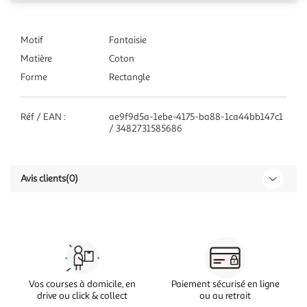
Motif
Fantaisie
Matière
Coton
Forme
Rectangle
Réf / EAN :
ae9f9d5a-1ebe-4175-ba88-1ca44bb147c1
/ 3482731585686
Avis clients
(0)
Vos courses à domicile, en
Paiement sécurisé en ligne
drive ou click & collect
ou au retrait