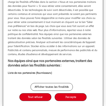
Illustration
Illustration
charge les finalités affichées dans la section « Nous et nos partenaires traitons
précédente
suivante
des données pour fournir ». Si vous retirez votre consentement, elles seront
désactivées. Si les technologies de suivi sont désactivées, il est possible que
certains contenus et annonces qui vous sont présentés ne soient pas pertinents
pour vous. Vous pouvez faire réapparaître ce menu pour modifier vos choix ou
pour retirer votre consentement à tout moment en cliquant sur le lien "Gérer
DOUCEUR D'INTÉRIEUR
mes préférences" en bas de page. Les choix que vous avez fait auront un effet
Coussin à franges zebrion 45x45cm blanc
sur notre ou nos sites web. Pour plus d’informations, reportez-vous à notre
Informations Techniques : Dimensions : L. 45 x l. 45 cm
politique de confidentialité. Nos équipes ainsi que nos partenaires externes
Matières : 69% Polyester, 18% Coton, 13% Fibres Diverses
traitent des données selon les finalités suivantes : Utiliser des données de
Spécificités : Original & Tendance Coussin déco
géolocalisation précises. Analyser activement les caractéristiques de l’appareil
En savoir +
pour l’identification. Stocker et/ou accéder à des informations sur un appareil.
Déhoussable A Franges Forme Carrée A Motifs Couleur :
Publicités et contenu personnalisés, mesure de performance des publicités et du
Vous voulez connaître le prix de ce produit ?
Noir, Blanc & Or
contenu, études d’audience et développement de services.
Afficher le prix
Nos équipes ainsi que nos partenaires externes, traitent des
données selon les finalités suivantes :
Liste de nos partenaires (fournisseurs)
Description
Afficher toutes les finalités
Caractéristiques
Tout refuser
J'accepte