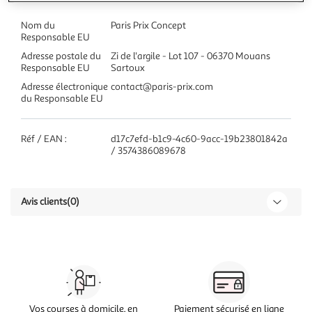
Nom du
Paris Prix Concept
Responsable EU
Adresse postale du
Zi de l'argile - Lot 107 - 06370 Mouans
Responsable EU
Sartoux
Adresse électronique
contact@paris-prix.com
du Responsable EU
Réf / EAN :
d17c7efd-b1c9-4c60-9acc-19b23801842a
/ 3574386089678
Avis clients
(0)
Vos courses à domicile, en
Paiement sécurisé en ligne