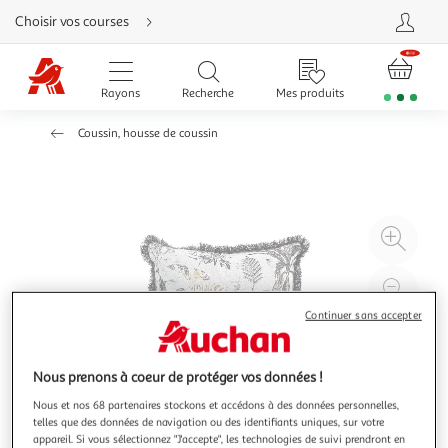
Aller
Choisir vos courses
directement
au
contenu
Aller
directement
Rayons
Recherche
Mes produits
à
la
recherche
Coussin, housse de coussin
Aller
directement
à
la
navigation
Aller
directement
à
Agr
la
rubrique
l'il
besoin
d'aide
à
Réd
20
l'il
Continuer sans accepter
à
Par
100
le
Nous prenons à coeur de protéger vos données !
%
pro
Nous et nos 68 partenaires stockons et accédons à des données personnelles,
telles que des données de navigation ou des identifiants uniques, sur votre
appareil. Si vous sélectionnez "J'accepte", les technologies de suivi prendront en