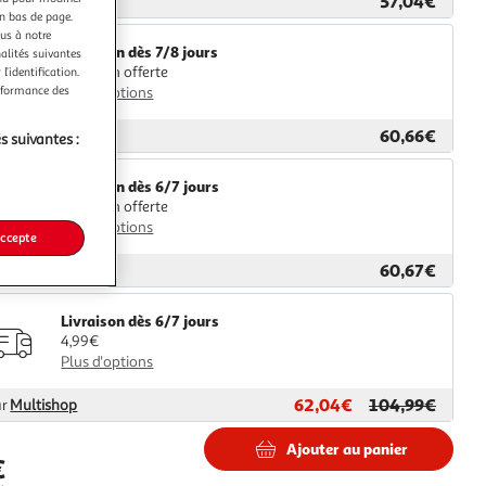
57,04€
ar
2KINGS
en bas de page.
ous à notre
Livraison dès 7/8 jours
nalités suivantes
Livraison offerte
l’identification.
erformance des
Plus d'options
60,66€
ar
M25
s suivantes :
Livraison dès 6/7 jours
Livraison offerte
Plus d'options
accepte
60,67€
ar
GpasPlus
Livraison dès 6/7 jours
4,99€
Plus d'options
62,04€
104,99€
ar
Multishop
Ajouter au panier
€