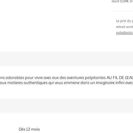
dont 0,09€ d'
Le prix du 
retrait son
présélectio
s adorables pour vivre avec eux des aventures palpitantes AU FIL DE L'E
aux matieres authentiques qui vous emmene dans un imaginaire infini ave
Dès 12 mois