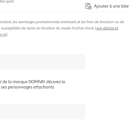
éco-part.
Ajouter à une liste
produit, les avantages promotionnels éventuels et les frais de livraison ou de
t susceptibles de varier en fonction du mode d'achat choisi (
voir détails et
n ici
)
AU de la marque DOMIVA! décorez la
c ses personnages attachants