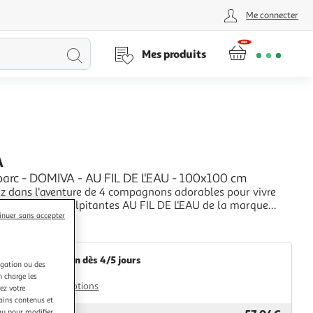
Me connecter
Lancer
Mes produits
la
recherche
A
 parc - DOMIVA - AU FIL DE L'EAU - 100x100 cm
 dans l'aventure de 4 compagnons adorables pour vivre
des aventures palpitantes AU FIL DE L'EAU de la marque
inuer sans accepter
écorez la chambre de bébé aux couleurs vintages et aux
+
authentiques qui vous emmene dans un imaginaire infini
2KINGS
personnages attachants
Livraison dès 4/5 jours
igation ou des
4,99€
n charge les
Plus d'options
ez votre
tains contenus et
nu pour modifier