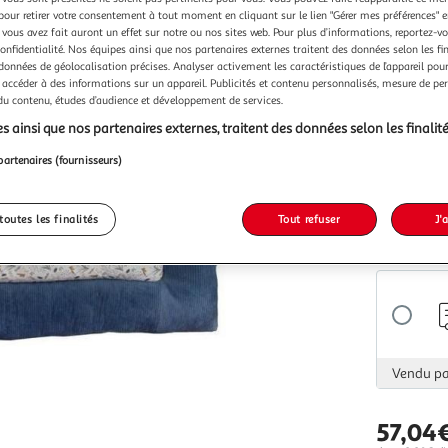
Vendu p
pour retirer votre consentement à tout moment en cliquant sur le lien "Gérer mes préférences" 
 vous avez fait auront un effet sur notre ou nos sites web. Pour plus d’informations, reportez-v
confidentialité. Nos équipes ainsi que nos partenaires externes traitent des données selon les fi
 données de géolocalisation précises. Analyser activement les caractéristiques de l’appareil pour 
 accéder à des informations sur un appareil. Publicités et contenu personnalisés, mesure de p
 du contenu, études d’audience et développement de services.
Vendu p
s ainsi que nos partenaires externes, traitent des données selon les finalité
partenaires (fournisseurs)
toutes les finalités
Tout refuser
J'
Vendu p
Vendu p
57,04