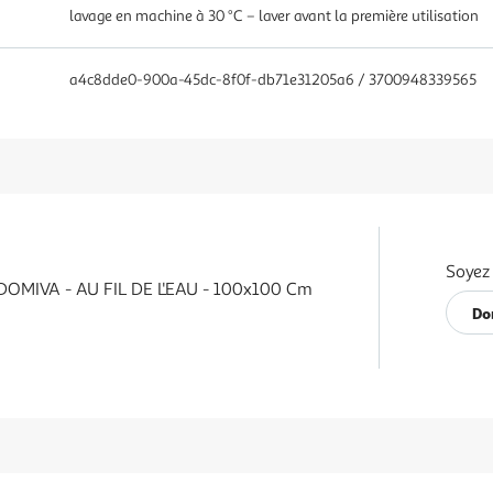
lavage en machine à 30 °C – laver avant la première utilisation
a4c8dde0-900a-45dc-8f0f-db71e31205a6 / 3700948339565
Soyez 
- DOMIVA - AU FIL DE L'EAU - 100x100 Cm
Do