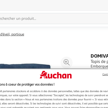
 d'éveil, portique
DOMIV
Agrandir
Tapis de
Embarquez
l'illustration
avec eux 
à
Réduire
Cont
DOMIVA! d
En savoir 
200%
l'illustration
matieres 
Vendu par
avec ses 
à
Partager
ns à coeur de protéger vos données !
100
le
8 partenaires stockons et accédons à des données personnelles, telles que des données de nav
niques, sur votre appareil. Si vous sélectionnez "J'accepte", les technologies de suivi prendront e
%
produit
chées dans la section « Nous et nos partenaires traitons des données pour fournir ». Si vous retir
 elles seront désactivées. Si les technologies de suivi sont désactivées, il est possible que cer
vous sont présentés ne soient pas pertinents pour vous. Vous pouvez faire réapparaître ce me