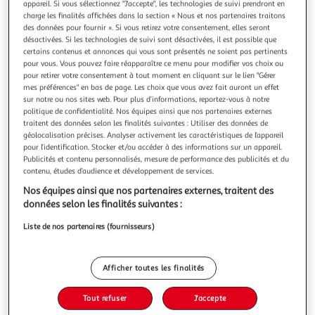
Illustration
Illustration
appareil. Si vous sélectionnez "J'accepte", les technologies de suivi prendront en
charge les finalités affichées dans la section « Nous et nos partenaires traitons
précédente
suivante
des données pour fournir ». Si vous retirez votre consentement, elles seront
désactivées. Si les technologies de suivi sont désactivées, il est possible que
certains contenus et annonces qui vous sont présentés ne soient pas pertinents
pour vous. Vous pouvez faire réapparaître ce menu pour modifier vos choix ou
DODO
pour retirer votre consentement à tout moment en cliquant sur le lien "Gérer
Oreiller confort moelleux SUPRELLE LUXE
mes préférences" en bas de page. Les choix que vous avez fait auront un effet
Auchan
sur notre ou nos sites web. Pour plus d’informations, reportez-vous à notre
Vendu par
politique de confidentialité. Nos équipes ainsi que nos partenaires externes
Couleur
traitent des données selon les finalités suivantes : Utiliser des données de
géolocalisation précises. Analyser activement les caractéristiques de l’appareil
Blanc
pour l’identification. Stocker et/ou accéder à des informations sur un appareil.
Publicités et contenu personnalisés, mesure de performance des publicités et du
contenu, études d’audience et développement de services.
Taille
60 x 60 cm
Nos équipes ainsi que nos partenaires externes, traitent des
données selon les finalités suivantes :
Liste de nos partenaires (fournisseurs)
Livr. ou retrait dès 3/4 jours
A partir de 3,00€ - Retrait offert dès 35€
Plus d'options
Afficher toutes les finalités
24,99€
Tout refuser
J'accepte
Bientôt dispo !
24,99€ / pce