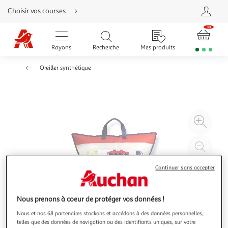
Aller
Choisir vos courses
directement
au
contenu
Aller
directement
Rayons
Recherche
Mes produits
à
la
recherche
Oreiller synthétique
Aller
directement
à
la
navigation
Aller
directement
à
Agr
la
rubrique
l'il
besoin
d'aide
à
Réd
20
l'il
à
Par
Continuer sans accepter
100
le
%
pro
Nous prenons à coeur de protéger vos données !
Nous et nos 68 partenaires stockons et accédons à des données personnelles,
telles que des données de navigation ou des identifiants uniques, sur votre