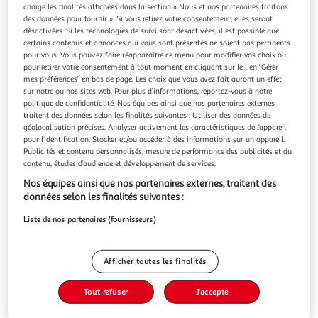
charge les finalités affichées dans la section « Nous et nos partenaires traitons
des données pour fournir ». Si vous retirez votre consentement, elles seront
désactivées. Si les technologies de suivi sont désactivées, il est possible que
certains contenus et annonces qui vous sont présentés ne soient pas pertinents
pour vous. Vous pouvez faire réapparaître ce menu pour modifier vos choix ou
pour retirer votre consentement à tout moment en cliquant sur le lien "Gérer
DISNEY PRINCESSES - LOVE STORIES. COLORIAGES
mes préférences" en bas de page. Les choix que vous avez fait auront un effet
MAGIQUES - MYSTERES, Marie Sophie
sur notre ou nos sites web. Pour plus d’informations, reportez-vous à notre
Un livre de coloriages surprises, adapté aux enfants dès 6
politique de confidentialité. Nos équipes ainsi que nos partenaires externes
ans ! Dans chacune des 23 illustrations retravaillées se
traitent des données selon les finalités suivantes : Utiliser des données de
cache un dessin surprise ! Pour révéler l'illustration mystère
En savoir +
géolocalisation précises. Analyser activement les caractéristiques de l’appareil
sur chaque page, il suffit de colorier chaque zone de la
pour l’identification. Stocker et/ou accéder à des informations sur un appareil.
Vous voulez connaître le prix de ce produit ?
Publicités et contenu personnalisés, mesure de performance des publicités et du
grille selon le code couleurs indiqué et découvrir les plus
contenu, études d’audience et développement de services.
be
Afficher le prix
Nos équipes ainsi que nos partenaires externes, traitent des
données selon les finalités suivantes :
Liste de nos partenaires (fournisseurs)
Description
Afficher toutes les finalités
Caractéristiques
Tout refuser
J'accepte