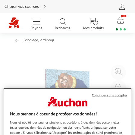
Aller
Choisir vos courses
directement
au
contenu
Aller
directement
Rayons
Recherche
Mes produits
à
la
recherche
Bricolage, jardinage
Aller
directement
à
la
navigation
Aller
directement
à
Agr
la
rubrique
l'il
besoin
d'aide
à
Réd
20
l'il
Continuer sans accepter
à
Par
100
le
Nous prenons à coeur de protéger vos données !
%
pro
Nous et nos 68 partenaires stockons et accédons à des données personnelles,
telles que des données de navigation ou des identifiants uniques, sur votre
appareil. Si vous sélectionnez "J'accepte", les technologies de suivi prendront en