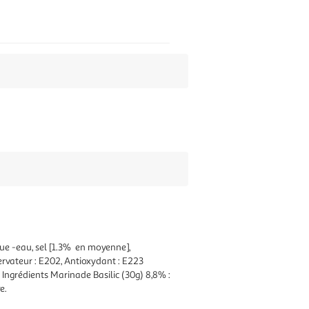
ue -eau, sel [1.3% en moyenne],
servateur : E202, Antioxydant : E223
nts Marinade Basilic (30g) 8,8% :
re.