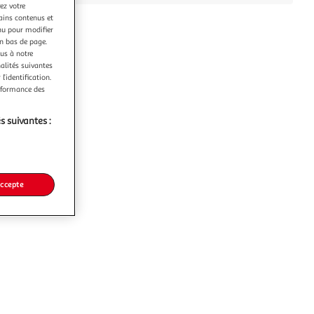
ez votre
tains contenus et
nu pour modifier
en bas de page.
ous à notre
nalités suivantes
l’identification.
erformance des
s suivantes :
accepte