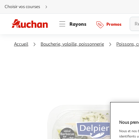
Aller
Choisir vos courses
directement
au
contenu
Aller
Rayons
Promos
directement
à
la
recherche
Aller
Accueil
Boucherie, volaille, poissonnerie
Poissons, c
directement
à
la
navigation
Aller
directement
à
la
rubrique
besoin
d'aide
Nous preno
Nous et nos 6
identifiants u