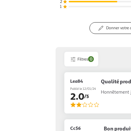
2
1
Donner votre 
Filtres
0
Lea84
Qualité prod
Publié le 12/01/24
Honnêtement je
2.0
/5
Cc56
Bon produi