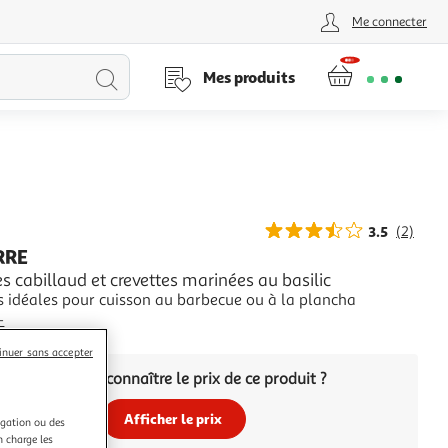
Me connecter
Lancer
Mes produits
la
recherche
3.5
(2)
RRE
s cabillaud et crevettes marinées au basilic
s idéales pour cuisson au barbecue ou à la plancha
+
èces
inuer sans accepter
Vous voulez connaître le prix de ce produit ?
Afficher le prix
igation ou des
n charge les