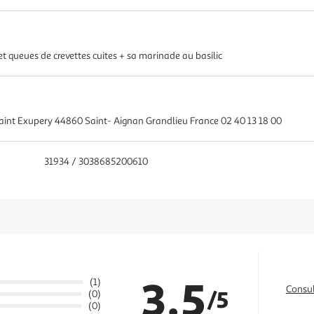
t queues de crevettes cuites + sa marinade au basilic
 Saint Exupery 44860 Saint- Aignan Grandlieu France 02 40 13 18 00
31934 / 3038685200610
3.5
(1)
Consul
/5
(0)
(0)