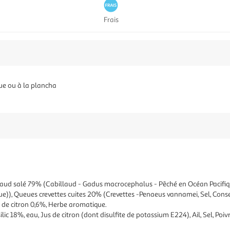
Frais
ue ou à la plancha
llaud salé 79% (Cabillaud - Gadus macrocephalus - Pêché en Océan Pacifiq
rique)), Queues crevettes cuites 20% (Crevettes -Penaeus vannamei, Sel, Con
itrique), Zestes de citron 0,6%, Herbe aromatique. Ingrédie
ilic 18%, eau, Jus de citron (dont disulfite de potassium E224), Ail, Sel, Poiv