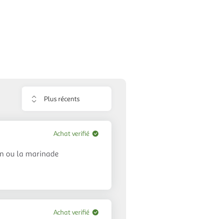
Trier
les
avis
Achat verifié
on ou la marinade
Achat verifié