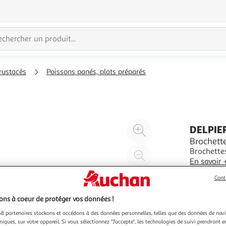
rustacés
Poissons panés, plats préparés
Agrandir
DELPIE
l'illustration
Brochette
Brochette
à
Réduire
En savoir 
200%
l'illustration
340g
4 pi
à
Partager
Cont
100
le
ns à coeur de protéger vos données !
%
produit
8 partenaires stockons et accédons à des données personnelles, telles que des données de nav
niques, sur votre appareil. Si vous sélectionnez "J'accepte", les technologies de suivi prendront e