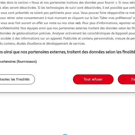
chées dans la section « Nous et nos partenaires traitons des données pour fournir ». Si vous retir
 elles seront désactivées. Si les technologies de suivi sont désactivées, il est possible que cer
vous sont présentés ne soient pas pertinents pour vous. Vous pouvez faire réapparaître ce me
pour retirer votre consentement à tout moment en cliquant sur le lien "Gérer mes préférences" 
 vous avez fait auront un effet sur notre ou nos sites web. Pour plus d’informations, reportez-v
confidentialité. Nos équipes ainsi que nos partenaires externes traitent des données selon les fi
 données de géolocalisation précises. Analyser activement les caractéristiques de l’appareil pour 
 accéder à des informations sur un appareil. Publicités et contenu personnalisés, mesure de p
 du contenu, études d’audience et développement de services.
s ainsi que nos partenaires externes, traitent des données selon les finalité
partenaires (fournisseurs)
toutes les finalités
Tout refuser
J'