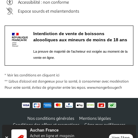
Accessibilité : non conforme
Espace sourds et malentendants
Interdiction de vente de boissons
alcooliques aux mineurs de moins de 18 ans
La preuve de majorité de l'acheteur est exigée au moment de la
vente en ligne.
* Voir les conditions
en cliquant ici
** L’abus d’alcool est dangereux pour la santé, à consommer avec modération
Pour votre santé, évitez de grignoter entre les repas.
www.mangerbouger.fr
Nos conditions générales
Mentions légales
Conditions des offres et promotions
Gérer mes préférences
Auchan France
Politique de confidentialité
Informations légales marketplace
Achat en ligne et magasin
Vers l'App