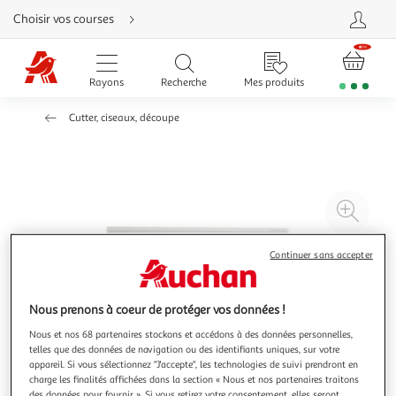
Aller
Choisir vos courses
directement
au
contenu
Aller
directement
Rayons
Recherche
Mes produits
à
la
recherche
Cutter, ciseaux, découpe
Aller
directement
à
la
navigation
Aller
directement
à
Agr
la
rubrique
l'il
besoin
d'aide
à
Réd
Continuer sans accepter
20
l'il
à
Par
Nous prenons à coeur de protéger vos données !
100
le
Nous et nos 68 partenaires stockons et accédons à des données personnelles,
%
pro
telles que des données de navigation ou des identifiants uniques, sur votre
appareil. Si vous sélectionnez "J'accepte", les technologies de suivi prendront en
charge les finalités affichées dans la section « Nous et nos partenaires traitons
des données pour fournir ». Si vous retirez votre consentement, elles seront