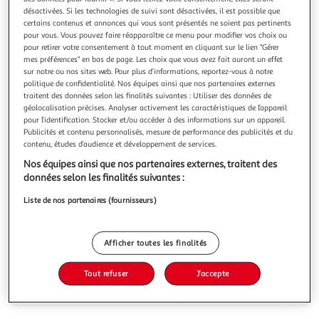
désactivées. Si les technologies de suivi sont désactivées, il est possible que
certains contenus et annonces qui vous sont présentés ne soient pas pertinents
pour vous. Vous pouvez faire réapparaître ce menu pour modifier vos choix ou
pour retirer votre consentement à tout moment en cliquant sur le lien "Gérer
mes préférences" en bas de page. Les choix que vous avez fait auront un effet
CREATIV COMPANY
sur notre ou nos sites web. Pour plus d’informations, reportez-vous à notre
politique de confidentialité. Nos équipes ainsi que nos partenaires externes
Tapis de coupe blanc - 45 x 60 cm
traitent des données selon les finalités suivantes : Utiliser des données de
Tapis de coupe 43 mm d'épaisseur parfait pour les activités
géolocalisation précises. Analyser activement les caractéristiques de l’appareil
manuelles. Ce tapis est indispensable pour de la découpe
pour l’identification. Stocker et/ou accéder à des informations sur un appareil.
précise et sécurisée.
En savoir +
Publicités et contenu personnalisés, mesure de performance des publicités et du
contenu, études d’audience et développement de services.
Vous voulez connaître le prix de ce produit ?
Nos équipes ainsi que nos partenaires externes, traitent des
données selon les finalités suivantes :
Afficher le prix
Liste de nos partenaires (fournisseurs)
Afficher toutes les finalités
Description
Tout refuser
J'accepte
Caractéristiques