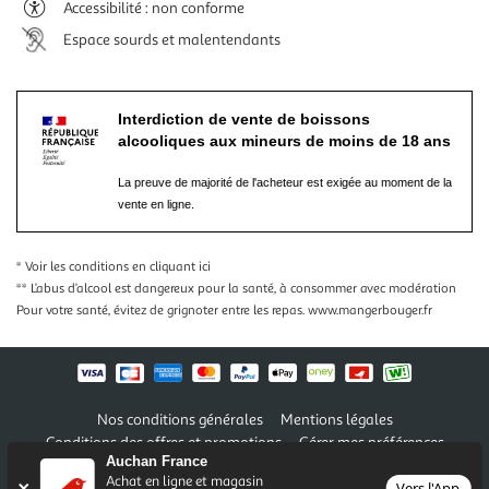
Accessibilité : non conforme
Espace sourds et malentendants
Interdiction de vente de boissons
alcooliques aux mineurs de moins de 18 ans
La preuve de majorité de l'acheteur est exigée au moment de la
vente en ligne.
* Voir les conditions
en cliquant ici
** L’abus d’alcool est dangereux pour la santé, à consommer avec modération
Pour votre santé, évitez de grignoter entre les repas.
www.mangerbouger.fr
Nos conditions générales
Mentions légales
Conditions des offres et promotions
Gérer mes préférences
Auchan France
Politique de confidentialité
Informations légales marketplace
Achat en ligne et magasin
Vers l'App