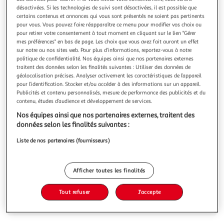
Illustration
Illustration
désactivées. Si les technologies de suivi sont désactivées, il est possible que
précédente
suivante
certains contenus et annonces qui vous sont présentés ne soient pas pertinents
pour vous. Vous pouvez faire réapparaître ce menu pour modifier vos choix ou
pour retirer votre consentement à tout moment en cliquant sur le lien "Gérer
mes préférences" en bas de page. Les choix que vous avez fait auront un effet
CREATIV COMPANY
sur notre ou nos sites web. Pour plus d’informations, reportez-vous à notre
politique de confidentialité. Nos équipes ainsi que nos partenaires externes
Set 10 pâtes à modeler foam clay - pailleté 35 g
traitent des données selon les finalités suivantes : Utiliser des données de
Cet ensemble de 10 pâtes à modeler Foam Clay est idéale
géolocalisation précises. Analyser activement les caractéristiques de l’appareil
pour une activité manuelle d'enfant. Grâce à cette pâte, les
pour l’identification. Stocker et/ou accéder à des informations sur un appareil.
plus jeunes (à partir de 3 ans) auront plaisir à modeler,
En savoir +
Publicités et contenu personnalisés, mesure de performance des publicités et du
sculpter, créer des formes 3D ou des décorations.
contenu, études d’audience et développement de services.
Vous voulez connaître le prix de ce produit ?
Nos équipes ainsi que nos partenaires externes, traitent des
données selon les finalités suivantes :
Afficher le prix
Liste de nos partenaires (fournisseurs)
Afficher toutes les finalités
Description
Tout refuser
J'accepte
Caractéristiques