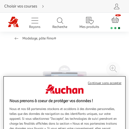
Aller
Choisir vos courses
directement
au
contenu
Aller
directement
Rayons
Recherche
Mes produits
à
la
recherche
Modelage, pâte Fimo®
Aller
directement
à
la
navigation
Aller
directement
à
Agr
la
rubrique
l'il
besoin
d'aide
à
Réd
Continuer sans accepter
20
l'il
à
Par
Nous prenons à coeur de protéger vos données !
100
le
Nous et nos 68 partenaires stockons et accédons à des données personnelles,
%
pro
telles que des données de navigation ou des identifiants uniques, sur votre
appareil. Si vous sélectionnez "J'accepte", les technologies de suivi prendront en
charge les finalités affichées dans la section « Nous et nos partenaires traitons
des données pour fournir ». Si vous retirez votre consentement, elles seront