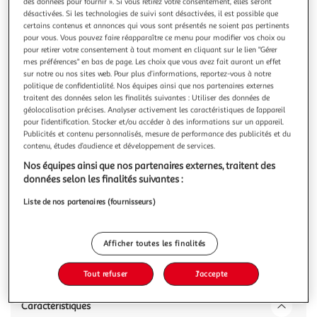
Illustration
Illustration
des données pour fournir ». Si vous retirez votre consentement, elles seront
désactivées. Si les technologies de suivi sont désactivées, il est possible que
précédente
suivante
certains contenus et annonces qui vous sont présentés ne soient pas pertinents
pour vous. Vous pouvez faire réapparaître ce menu pour modifier vos choix ou
pour retirer votre consentement à tout moment en cliquant sur le lien "Gérer
mes préférences" en bas de page. Les choix que vous avez fait auront un effet
CREATIV COMPANY
sur notre ou nos sites web. Pour plus d’informations, reportez-vous à notre
Set 10 pâtes à modeler foam clay - couleurs basiques
politique de confidentialité. Nos équipes ainsi que nos partenaires externes
traitent des données selon les finalités suivantes : Utiliser des données de
35 g
géolocalisation précises. Analyser activement les caractéristiques de l’appareil
Cet ensemble de 10 pâtes à modeler Foam Clay® couleurs
pour l’identification. Stocker et/ou accéder à des informations sur un appareil.
basiques est idéale pour une activité manuelle d'enfant.
Publicités et contenu personnalisés, mesure de performance des publicités et du
En savoir +
contenu, études d’audience et développement de services.
Nos équipes ainsi que nos partenaires externes, traitent des
Vous voulez connaître le prix de ce produit ?
données selon les finalités suivantes :
Afficher le prix
Liste de nos partenaires (fournisseurs)
Afficher toutes les finalités
Description
Tout refuser
J'accepte
Caractéristiques