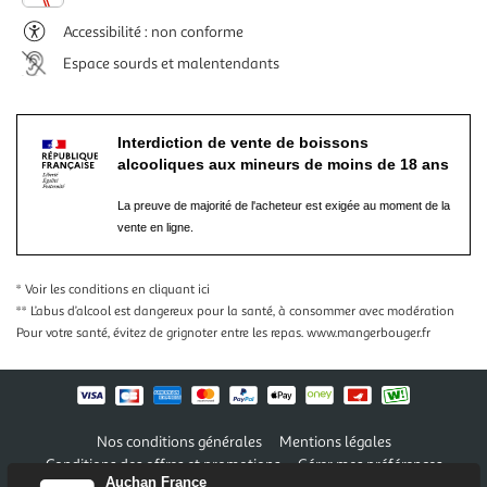
Accessibilité : non conforme
Espace sourds et malentendants
Interdiction de vente de boissons
alcooliques aux mineurs de moins de 18 ans
La preuve de majorité de l'acheteur est exigée au moment de la
vente en ligne.
* Voir les conditions
en cliquant ici
** L’abus d’alcool est dangereux pour la santé, à consommer avec modération
Pour votre santé, évitez de grignoter entre les repas.
www.mangerbouger.fr
Nos conditions générales
Mentions légales
Conditions des offres et promotions
Gérer mes préférences
Auchan France