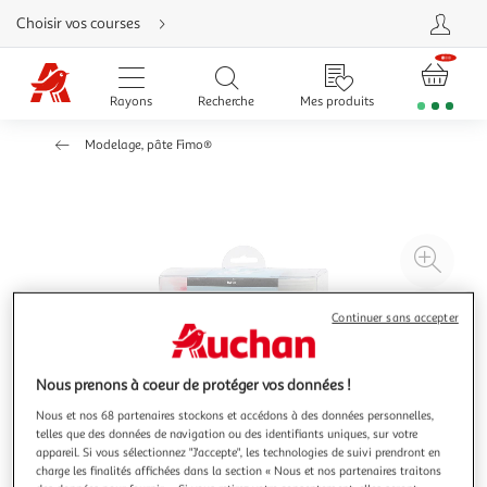
Aller
Choisir vos courses
directement
au
contenu
Aller
directement
Rayons
Recherche
Mes produits
à
la
recherche
Modelage, pâte Fimo®
Aller
directement
à
la
navigation
Aller
directement
à
Agr
la
rubrique
l'il
besoin
d'aide
à
Réd
Continuer sans accepter
20
l'il
à
Par
Nous prenons à coeur de protéger vos données !
100
le
%
pro
Nous et nos 68 partenaires stockons et accédons à des données personnelles,
telles que des données de navigation ou des identifiants uniques, sur votre
appareil. Si vous sélectionnez "J'accepte", les technologies de suivi prendront en
charge les finalités affichées dans la section « Nous et nos partenaires traitons