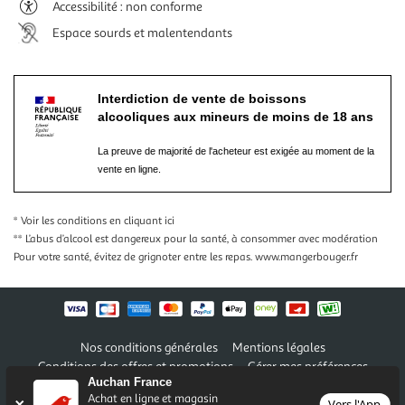
Accessibilité : non conforme
Espace sourds et malentendants
Interdiction de vente de boissons
alcooliques aux mineurs de moins de 18 ans
La preuve de majorité de l'acheteur est exigée au moment de la
vente en ligne.
* Voir les conditions
en cliquant ici
** L’abus d’alcool est dangereux pour la santé, à consommer avec modération
Pour votre santé, évitez de grignoter entre les repas.
www.mangerbouger.fr
Nos conditions générales
Mentions légales
Conditions des offres et promotions
Gérer mes préférences
Auchan France
Politique de confidentialité
Informations légales marketplace
Achat en ligne et magasin
Vers l'App