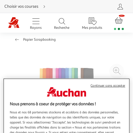
Aller
Choisir vos courses
directement
au
contenu
Aller
directement
Rayons
Recherche
Mes produits
à
la
recherche
Papier Scrapbooking
Aller
directement
à
la
navigation
Aller
directement
à
Agr
la
rubrique
l'il
besoin
d'aide
à
Réd
Continuer sans accepter
20
l'il
à
Par
Nous prenons à coeur de protéger vos données !
100
le
Nous et nos 68 partenaires stockons et accédons à des données personnelles,
%
pro
telles que des données de navigation ou des identifiants uniques, sur votre
appareil. Si vous sélectionnez "J'accepte", les technologies de suivi prendront en
charge les finalités affichées dans la section « Nous et nos partenaires traitons
des données pour fournir ». Si vous retirez votre consentement, elles seront