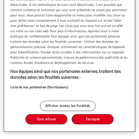
Illustration
Illustration
désactivées. Si les technologies de suivi sont désactivées, il est possible que
précédente
suivante
certains contenus et annonces qui vous sont présentés ne soient pas pertinents
pour vous. Vous pouvez faire réapparaître ce menu pour modifier vos choix ou
pour retirer votre consentement à tout moment en cliquant sur le lien "Gérer
mes préférences" en bas de page. Les choix que vous avez fait auront un effet
CREATIV COMPANY
sur notre ou nos sites web. Pour plus d’informations, reportez-vous à notre
politique de confidentialité. Nos équipes ainsi que nos partenaires externes
Papier crépon multicolore 2,5 m x 50 cm - 15 feuilles
traitent des données selon les finalités suivantes : Utiliser des données de
Set de papier crépon multicolore parfait pour les activités
géolocalisation précises. Analyser activement les caractéristiques de l’appareil
manuelles et la décoration. Le papier crépon s'adapte à
pour l’identification. Stocker et/ou accéder à des informations sur un appareil.
tout support et à toutes formes données.
En savoir +
Publicités et contenu personnalisés, mesure de performance des publicités et du
contenu, études d’audience et développement de services.
Vous voulez connaître le prix de ce produit ?
Nos équipes ainsi que nos partenaires externes, traitent des
données selon les finalités suivantes :
Afficher le prix
Liste de nos partenaires (fournisseurs)
Afficher toutes les finalités
Description
Tout refuser
J'accepte
Caractéristiques