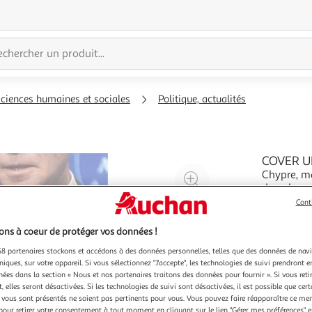
sciences humaines et sociales
Politique, actualités
COVER UP,
Chypre, ma
Agrandir
dans le se
l'illustration
cet homme,
En savoir 
Cont
à
Réduire
avec des intérêts c
200%
l'illustration
essaie de 
ns à coeur de protéger vos données !
à
Partager
8 partenaires stockons et accédons à des données personnelles, telles que des données de nav
100
le
niques, sur votre appareil. Si vous sélectionnez "J'accepte", les technologies de suivi prendront e
chées dans la section « Nous et nos partenaires traitons des données pour fournir ». Si vous retir
%
produit
 elles seront désactivées. Si les technologies de suivi sont désactivées, il est possible que cer
vous sont présentés ne soient pas pertinents pour vous. Vous pouvez faire réapparaître ce me
pour retirer votre consentement à tout moment en cliquant sur le lien "Gérer mes préférences" 