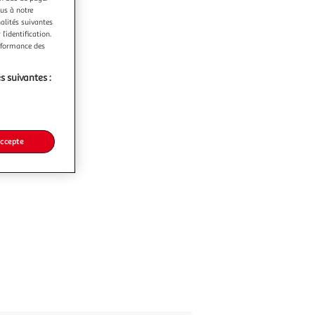
ous à notre
nalités suivantes
l’identification.
erformance des
s suivantes :
accepte