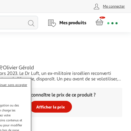
Me connecter
Lancer
Mes produits
la
recherche
 Olivier Gérald
rs 2023. Le Dr Luft, un ex-militaire israélien reconverti
cteur de l'énergie, disparaît. Un peu avant de se volatiliser,
 qui avait accusé le président des Etats-Unis de collusion
+
inuer sans accepter
hinois, avait écrit : Le Département de la justice
Vous voulez connaître le prix de ce produit ?
m'enterre
igation ou des
Afficher le prix
n charge les
ez votre
tains contenus et
nu pour modifier
en bas de page.