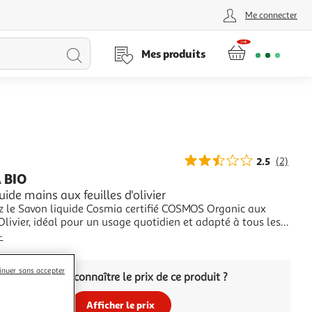
Me connecter
Lancer
Mes produits
la
recherche
2.5
(2)
 BIO
uide mains aux feuilles d'olivier
z le Savon liquide Cosmia certifié COSMOS Organic aux
'Olivier, idéal pour un usage quotidien et adapté à tous les
peaux. Ce savon nettoie vos mains à chaque lavage, pour
+
ble sensation de douceur. Naturalité et Sécurité de nos
e gel Lavant Mains bio Cos
inuer sans accepter
Vous voulez connaître le prix de ce produit ?
Afficher le prix