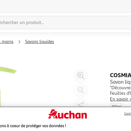
s mains
Savons liquides
Agrandir
COSMIA
l'illustration
Savon liq
"Découvre
à
Réduire
Feuilles d
200%
l'illustration
types de 
En savoir 
à
Partager
une vérita
300ml
formulesC
100
le
Cont
%
produit
ns à coeur de protéger vos données !