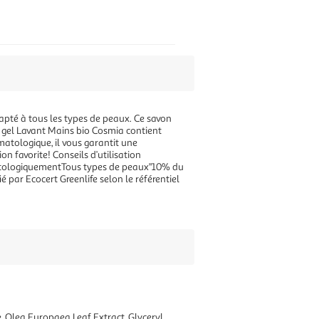
dapté à tous les types de peaux. Ce savon
e gel Lavant Mains bio Cosmia contient
matologique, il vous garantit une
n favorite! Conseils d’utilisation
matologiquementTous types de peaux"10% du
 par Ecocert Greenlife selon le référentiel
 Olea Europaea Leaf Extract, Glyceryl