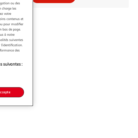
igation ou des
n charge les
ez votre
tains contenus et
nu pour modifier
en bas de page.
ous à notre
nalités suivantes
l’identification.
erformance des
s suivantes :
accepte