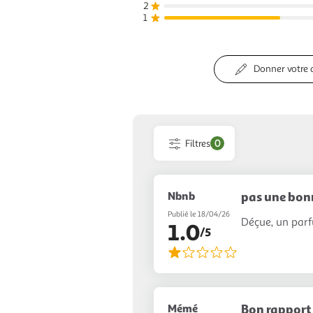
2
1
Donner votre 
Filtres
0
Nbnb
pas une bon
Publié le 18/04/26
Déçue, un parf
1.0
/5
Mémé
Bon rapport 