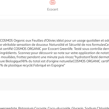
Ecocert
 COSMOS Organic aux Feuilles d'Olivier, idéal pour un usage quotidien et a
e véritable sensation de douceur. Naturalité et Sécurité de nos formulesC
est certifié COSMOS ORGANIC par Ecocert Greenlife. Testé sous contrôle der
ingrédients. Scannez pour découvrir sa note sur votre application de notatio
ns mouillées, frottez pendant une minute puis rincez."hydratantTesté der
ulture Biologique98% du total est d'origine naturelleCOSMOS ORGANIC certifié
 de plastique recyclé.Fabriqué en Espagne"
werseedate, Potassium Cocoate, Coco-glucoside, Glycerin, Sodium Chloride,