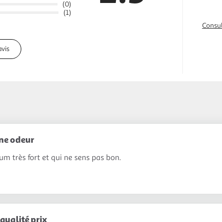
(0)
(1)
Consul
avis
ne odeur
um très fort et qui ne sens pas bon.
qualité prix