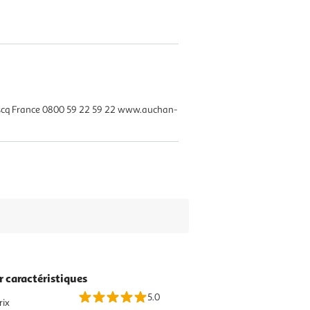
Ascq France 0800 59 22 59 22 www.auchan-
r caractéristiques
5.0
rix