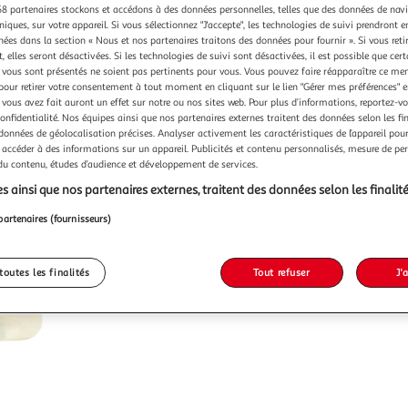
8 partenaires stockons et accédons à des données personnelles, telles que des données de nav
niques, sur votre appareil. Si vous sélectionnez "J'accepte", les technologies de suivi prendront e
chées dans la section « Nous et nos partenaires traitons des données pour fournir ». Si vous retir
 elles seront désactivées. Si les technologies de suivi sont désactivées, il est possible que cer
vous sont présentés ne soient pas pertinents pour vous. Vous pouvez faire réapparaître ce me
pour retirer votre consentement à tout moment en cliquant sur le lien "Gérer mes préférences" 
 vous avez fait auront un effet sur notre ou nos sites web. Pour plus d’informations, reportez-v
confidentialité. Nos équipes ainsi que nos partenaires externes traitent des données selon les fi
 données de géolocalisation précises. Analyser activement les caractéristiques de l’appareil pour 
 accéder à des informations sur un appareil. Publicités et contenu personnalisés, mesure de p
 du contenu, études d’audience et développement de services.
s ainsi que nos partenaires externes, traitent des données selon les finalité
partenaires (fournisseurs)
toutes les finalités
Tout refuser
J'