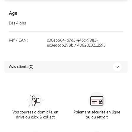
Age
Dès 4 ans
Réf / EAN :
c00eb664-a7d3-445c-9983-
ec8edcab298b / 4062013212593
Avis clients
(0)
Vos courses à domicile, en
Paiement sécurisé en ligne
drive ou click & collect
ou au retrait