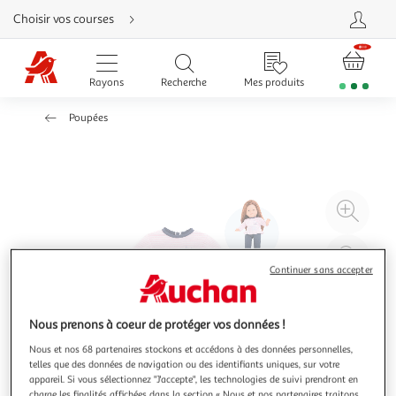
Aller
Choisir vos courses
directement
au
contenu
Aller
directement
Rayons
Recherche
Mes produits
à
la
recherche
Poupées
Aller
directement
à
la
navigation
Aller
directement
à
Agr
la
rubrique
l'il
besoin
d'aide
à
Réd
20
l'il
Continuer sans accepter
à
Par
100
le
Nous prenons à coeur de protéger vos données !
%
pro
Nous et nos 68 partenaires stockons et accédons à des données personnelles,
telles que des données de navigation ou des identifiants uniques, sur votre
appareil. Si vous sélectionnez "J'accepte", les technologies de suivi prendront en
charge les finalités affichées dans la section « Nous et nos partenaires traitons