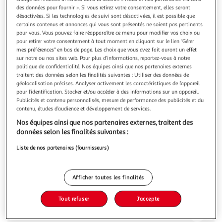
Illustration
Illustration
des données pour fournir ». Si vous retirez votre consentement, elles seront
précédente
suivante
désactivées. Si les technologies de suivi sont désactivées, il est possible que
certains contenus et annonces qui vous sont présentés ne soient pas pertinents
pour vous. Vous pouvez faire réapparaître ce menu pour modifier vos choix ou
pour retirer votre consentement à tout moment en cliquant sur le lien "Gérer
COROLLE
mes préférences" en bas de page. Les choix que vous avez fait auront un effet
sur notre ou nos sites web. Pour plus d’informations, reportez-vous à notre
T-shirt et Pantalon Bords de Loire pour poupée ma
politique de confidentialité. Nos équipes ainsi que nos partenaires externes
Corolle
traitent des données selon les finalités suivantes : Utiliser des données de
En route pour une promenade bucolique avec l'ensemble T-
géolocalisation précises. Analyser activement les caractéristiques de l’appareil
Shirt et pantalon Bords de Loire pour poupée ma Corolle.
pour l’identification. Stocker et/ou accéder à des informations sur un appareil.
Composé d'un tee-shirt manches longues rayé rose et
En savoir +
Publicités et contenu personnalisés, mesure de performance des publicités et du
blanc, à l'imprimé mouette, et d'un pantalon bleu marine,
contenu, études d’audience et développement de services.
Vous voulez connaître le prix de ce produit ?
cet ensemble est indispensable tout au long de l'année.
Nos équipes ainsi que nos partenaires externes, traitent des
Complétez la tenue d
données selon les finalités suivantes :
Afficher le prix
Liste de nos partenaires (fournisseurs)
Afficher toutes les finalités
Description
Tout refuser
J'accepte
Caractéristiques