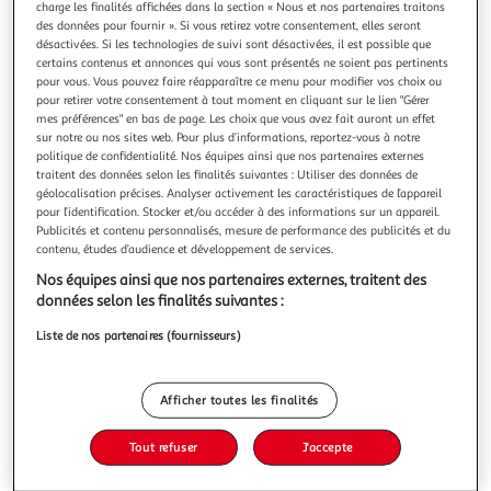
charge les finalités affichées dans la section « Nous et nos partenaires traitons
des données pour fournir ». Si vous retirez votre consentement, elles seront
désactivées. Si les technologies de suivi sont désactivées, il est possible que
certains contenus et annonces qui vous sont présentés ne soient pas pertinents
pour vous. Vous pouvez faire réapparaître ce menu pour modifier vos choix ou
pour retirer votre consentement à tout moment en cliquant sur le lien "Gérer
COEUR A LIRE : MAYA. SOLAL ET MOI, Paris Mathilde
mes préférences" en bas de page. Les choix que vous avez fait auront un effet
Une histoire d'amour, Deux points de vue. Minuit, nouvel an.
sur notre ou nos sites web. Pour plus d’informations, reportez-vous à notre
J'étais venue à cette soirée pour Mahdi : pas de chance, il en
politique de confidentialité. Nos équipes ainsi que nos partenaires externes
a trouvé une autre. Ma meilleure amie a disparu quelque
En savoir +
traitent des données selon les finalités suivantes : Utiliser des données de
part, et me voilà toute seule sur la piste de danse. Alors, au
géolocalisation précises. Analyser activement les caractéristiques de l’appareil
Vous voulez connaître le prix de ce produit ?
douzième coup de minuit, j'embrasserai ce garçon, Solal,
pour l’identification. Stocker et/ou accéder à des informations sur un appareil.
Publicités et contenu personnalisés, mesure de performance des publicités et du
contenu, études d’audience et développement de services.
Afficher le prix
Nos équipes ainsi que nos partenaires externes, traitent des
données selon les finalités suivantes :
Liste de nos partenaires (fournisseurs)
Description
Afficher toutes les finalités
Caractéristiques
Tout refuser
J'accepte