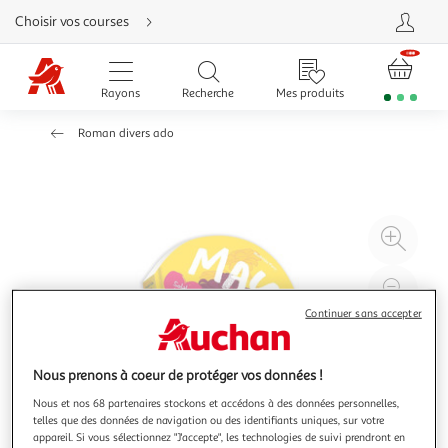
Aller
Choisir vos courses
directement
au
contenu
Aller
directement
Rayons
Recherche
Mes produits
à
la
recherche
Roman divers ado
Aller
directement
à
la
navigation
Aller
directement
à
Agr
la
rubrique
l'il
besoin
d'aide
à
Réd
20
l'il
Continuer sans accepter
à
Par
100
le
Nous prenons à coeur de protéger vos données !
%
pro
Nous et nos 68 partenaires stockons et accédons à des données personnelles,
telles que des données de navigation ou des identifiants uniques, sur votre
appareil. Si vous sélectionnez "J'accepte", les technologies de suivi prendront en