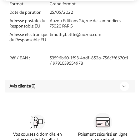
Format
Grand format
Date de parution
25/05/2022
Adresse postale du
Auzou Editions 24, rue des amandiers
Responsable EU
75020 PARIS
Adresse électronique
timothy.bettle@auzou.com
du Responsable EU
Réf / EAN :
53596b60-1f93-4adf-852a-756c7f6670c1
/ 9791039554978
Avis clients
(0)
Vos courses à domicile, en
Paiement sécurisé en ligne
drive ou click & collect
ou au retrait