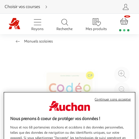
Aller
Choisir vos courses
directement
au
contenu
Aller
directement
Rayons
Recherche
Mes produits
à
la
recherche
Manuels scolaires
Aller
directement
à
la
navigation
Aller
directement
à
Agr
la
rubrique
l'il
besoin
d'aide
à
Réd
20
l'il
Continuer sans accepter
à
Par
100
le
%
pro
Nous prenons à coeur de protéger vos données !
Nous et nos 68 partenaires stockons et accédons à des données personnelles,
telles que des données de navigation ou des identifiants uniques, sur votre
appareil. Si vous sélectionnez "J'accepte", les technologies de suivi prendront en