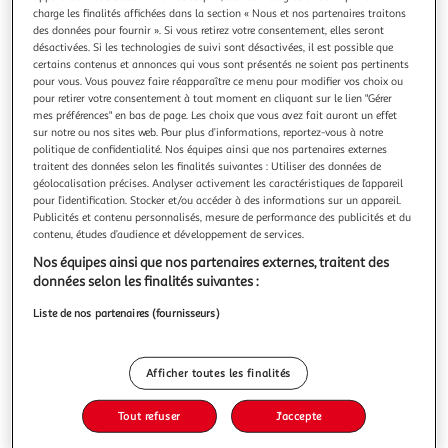
charge les finalités affichées dans la section « Nous et nos partenaires traitons
des données pour fournir ». Si vous retirez votre consentement, elles seront
désactivées. Si les technologies de suivi sont désactivées, il est possible que
certains contenus et annonces qui vous sont présentés ne soient pas pertinents
pour vous. Vous pouvez faire réapparaître ce menu pour modifier vos choix ou
CODEO CP. GUIDE PEDAGOGIQUE, EDITION 2021,
pour retirer votre consentement à tout moment en cliquant sur le lien "Gérer
mes préférences" en bas de page. Les choix que vous avez fait auront un effet
Delbois Caroline
sur notre ou nos sites web. Pour plus d’informations, reportez-vous à notre
Le guide pédagogique de la collection Codéo ! Un guide
politique de confidentialité. Nos équipes ainsi que nos partenaires externes
tout en couleurs, pour accompagner la prise en main de la
traitent des données selon les finalités suivantes : Utiliser des données de
méthode. Pour comprendre la démarche de la méthode
En savoir +
géolocalisation précises. Analyser activement les caractéristiques de l’appareil
Codéo : - la présentation de la collection (manuel, cahiers
pour l’identification. Stocker et/ou accéder à des informations sur un appareil.
Vous voulez connaître le prix de ce produit ?
d'activités et fichier à photocopier) et de ses compléments
Publicités et contenu personnalisés, mesure de performance des publicités et du
numériques. - le
contenu, études d’audience et développement de services.
Afficher le prix
Nos équipes ainsi que nos partenaires externes, traitent des
données selon les finalités suivantes :
Liste de nos partenaires (fournisseurs)
Description
Afficher toutes les finalités
Caractéristiques
Tout refuser
J'accepte