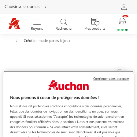
Aller
Choisir vos courses
directement
au
contenu
Aller
directement
Rayons
Recherche
Mes produits
à
la
recherche
Création mode, perles, bijoux
Aller
directement
à
la
navigation
Aller
directement
à
Agr
la
rubrique
l'il
Continuer sans accepter
besoin
d'aide
à
Réd
20
l'il
Nous prenons à coeur de protéger vos données !
à
Par
Nous et nos 68 partenaires stockons et accédons à des données personnelles,
100
le
telles que des données de navigation ou des identifiants uniques, sur votre
%
pro
appareil. Si vous sélectionnez "J'accepte", les technologies de suivi prendront en
charge les finalités affichées dans la section « Nous et nos partenaires traitons
des données pour fournir ». Si vous retirez votre consentement, elles seront
désactivées. Si les technologies de suivi sont désactivées, il est possible que