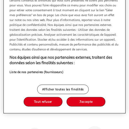
certains contenus et annonces qui vous sont présentés ne soient pas pertinents
pour vous. Vous pouvez faire réapparaître ce menu pour modifier vos choix ou
pour retirer votre consentement à tout moment en cliquant sur le lien "Gérer
mes préférences" en bas de page. Les choix que vous avez fait auront un effet
sur notre ou nos sites web. Pour plus d’informations, reportez-vous à notre
politique de confidentialité. Nos équipes ainsi que nos partenaires externes
CLEMENTONI
traitent des données selon les finalités suivantes : Utiliser des données de
Atelier du Tatouage
géolocalisation précises. Analyser activement les caractéristiques de l’appareil
pour l’identification. Stocker et/ou accéder à des informations sur un appareil.
Publicités et contenu personnalisés, mesure de performance des publicités et du
Vous voulez connaître le prix de ce produit ?
contenu, études d’audience et développement de services.
Afficher le prix
Nos équipes ainsi que nos partenaires externes, traitent des
données selon les finalités suivantes :
Liste de nos partenaires (fournisseurs)
Caractéristiques
Afficher toutes les finalités
Avis clients
(0)
Tout refuser
J'accepte