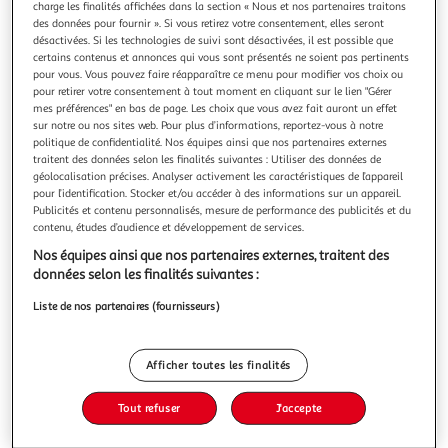
charge les finalités affichées dans la section « Nous et nos partenaires traitons
des données pour fournir ». Si vous retirez votre consentement, elles seront
désactivées. Si les technologies de suivi sont désactivées, il est possible que
certains contenus et annonces qui vous sont présentés ne soient pas pertinents
pour vous. Vous pouvez faire réapparaître ce menu pour modifier vos choix ou
pour retirer votre consentement à tout moment en cliquant sur le lien "Gérer
CLASSE ET RACE, Hooks Bell
mes préférences" en bas de page. Les choix que vous avez fait auront un effet
? Les voix noires radicales, en particulier celles qui jouissent
sur notre ou nos sites web. Pour plus d’informations, reportez-vous à notre
de certains privilèges, doivent avoir le courage de parler de
politique de confidentialité. Nos équipes ainsi que nos partenaires externes
la alte. ? Que signifie vraiment, quand on est racisé·e, de
En savoir +
traitent des données selon les finalités suivantes : Utiliser des données de
changer de alte sociale et de faire partie d'une élite ?
géolocalisation précises. Analyser activement les caractéristiques de l’appareil
Vous voulez connaître le prix de ce produit ?
Comment éviter le mépris de alte et ne pas se laisser
pour l’identification. Stocker et/ou accéder à des informations sur un appareil.
Publicités et contenu personnalisés, mesure de performance des publicités et du
contenu, études d’audience et développement de services.
Afficher le prix
Nos équipes ainsi que nos partenaires externes, traitent des
données selon les finalités suivantes :
Liste de nos partenaires (fournisseurs)
Description
Afficher toutes les finalités
Caractéristiques
Tout refuser
J'accepte