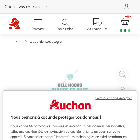
Aller
Choisir vos courses
directement
au
contenu
Aller
directement
Rayons
Recherche
Mes produits
à
la
recherche
Philosophie, sociologie
Aller
directement
à
la
navigation
Aller
directement
à
Agr
la
rubrique
l'il
besoin
d'aide
à
Réd
20
l'il
Continuer sans accepter
à
Par
100
le
Nous prenons à coeur de protéger vos données !
%
pro
Nous et nos 68 partenaires stockons et accédons à des données personnelles,
telles que des données de navigation ou des identifiants uniques, sur votre
appareil. Si vous sélectionnez "J'accepte", les technologies de suivi prendront en