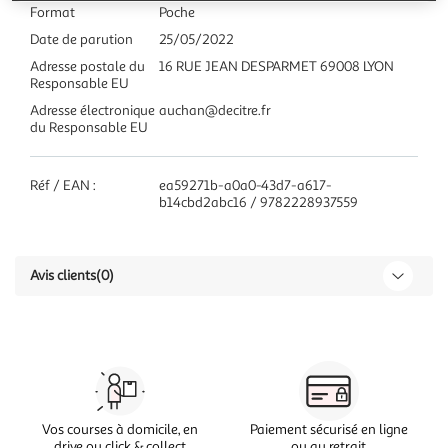
Format
Poche
Date de parution
25/05/2022
Adresse postale du
16 RUE JEAN DESPARMET 69008 LYON
Responsable EU
Adresse électronique
auchan@decitre.fr
du Responsable EU
Réf / EAN :
ea59271b-a0a0-43d7-a617-
b14cbd2abc16 / 9782228937559
Avis clients
(0)
Vos courses à domicile, en
Paiement sécurisé en ligne
drive ou click & collect
ou au retrait