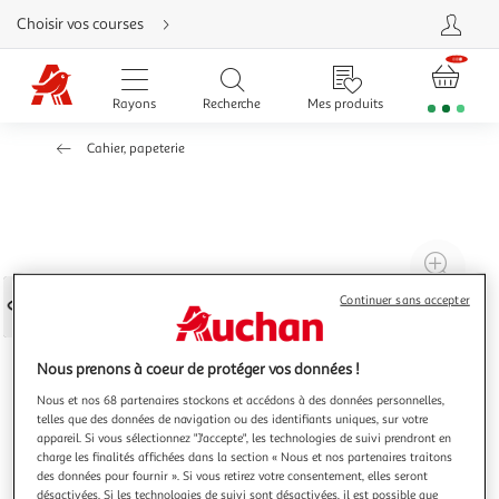
Aller
Choisir vos courses
directement
au
contenu
Aller
directement
Rayons
Recherche
Mes produits
à
la
recherche
Cahier, papeterie
Aller
directement
à
la
navigation
Aller
directement
à
Agr
la
rubrique
l'il
besoin
Continuer sans accepter
d'aide
à
Réd
20
l'il
à
Par
Nous prenons à coeur de protéger vos données !
100
le
Nous et nos 68 partenaires stockons et accédons à des données personnelles,
telles que des données de navigation ou des identifiants uniques, sur votre
%
pro
appareil. Si vous sélectionnez "J'accepte", les technologies de suivi prendront en
charge les finalités affichées dans la section « Nous et nos partenaires traitons
des données pour fournir ». Si vous retirez votre consentement, elles seront
désactivées. Si les technologies de suivi sont désactivées, il est possible que