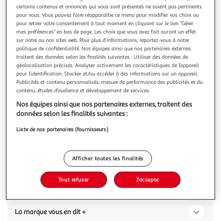
certains contenus et annonces qui vous sont présentés ne soient pas pertinents
pour vous. Vous pouvez faire réapparaître ce menu pour modifier vos choix ou
pour retirer votre consentement à tout moment en cliquant sur le lien "Gérer
mes préférences" en bas de page. Les choix que vous avez fait auront un effet
sur notre ou nos sites web. Pour plus d’informations, reportez-vous à notre
CLAIREFONTAINE
politique de confidentialité. Nos équipes ainsi que nos partenaires externes
traitent des données selon les finalités suivantes : Utiliser des données de
Cahier Koverbook Blush - 24 x 32cm - 96 pages -
géolocalisation précises. Analyser activement les caractéristiques de l’appareil
Petits carreaux
pour l’identification. Stocker et/ou accéder à des informations sur un appareil.
Publicités et contenu personnalisés, mesure de performance des publicités et du
Vous voulez connaître le prix de ce produit ?
contenu, études d’audience et développement de services.
Nos équipes ainsi que nos partenaires externes, traitent des
Afficher le prix
données selon les finalités suivantes :
Liste de nos partenaires (fournisseurs)
Caractéristiques
Afficher toutes les finalités
Tout refuser
J'accepte
Avis clients
(0)
La marque vous en dit +