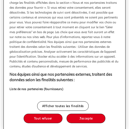
charge les finalités affichées dans la section « Nous et nos partenaires traitons
des données pour fournir ». Si vous retirez votre consentement, elles seront
désactivées. Si les technologies de suivi sont désactivées, il est possible que
certains contenus et annonces qui vous sont présentés ne soient pas pertinents
pour vous. Vous pouvez faire réapparaître ce menu pour modifier vos choix ou
pour retirer votre consentement à tout moment en cliquant sur le lien "Gérer
CHERCHE ET TROUVE LES P'TITES POULES, Jolibois
mes préférences" en bas de page. Les choix que vous avez fait auront un effet
Christian
sur notre ou nos sites web. Pour plus d’informations, reportez-vous à notre
Un bel album tout-carton Cherche et Trouve pour jouer
politique de confidentialité. Nos équipes ainsi que nos partenaires externes
avec nos P'tites Poules préférées ! Un magnifique album
traitent des données selon les finalités suivantes : Utiliser des données de
Cherche et trouve qui revisite quelques célèbres aventures
En savoir +
géolocalisation précises. Analyser activement les caractéristiques de l’appareil
des P'tites Poules ! Neuf planches à scruter attentivement
pour l’identification. Stocker et/ou accéder à des informations sur un appareil.
Vous voulez connaître le prix de ce produit ?
Publicités et contenu personnalisés, mesure de performance des publicités et du
pour retrouver les nouveaux objets qui s'y sont cachés, au
contenu, études d’audience et développement de services.
milieu d'
Afficher le prix
Nos équipes ainsi que nos partenaires externes, traitent des
données selon les finalités suivantes :
Liste de nos partenaires (fournisseurs)
Description
Afficher toutes les finalités
Caractéristiques
Tout refuser
J'accepte