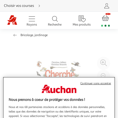
Aller
Choisir vos courses
directement
au
contenu
Aller
directement
Rayons
Recherche
Mes produits
à
la
recherche
Bricolage, jardinage
Aller
directement
à
la
navigation
Aller
directement
à
Agr
la
rubrique
l'il
besoin
d'aide
à
Réd
20
l'il
Continuer sans accepter
à
Par
100
le
Nous prenons à coeur de protéger vos données !
%
pro
Nous et nos 68 partenaires stockons et accédons à des données personnelles,
telles que des données de navigation ou des identifiants uniques, sur votre
appareil. Si vous sélectionnez "J'accepte", les technologies de suivi prendront en