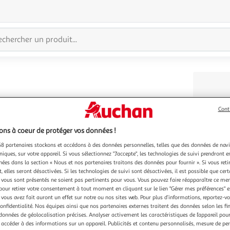
Cont
ns à coeur de protéger vos données !
8 partenaires stockons et accédons à des données personnelles, telles que des données de nav
niques, sur votre appareil. Si vous sélectionnez "J'accepte", les technologies de suivi prendront e
chées dans la section « Nous et nos partenaires traitons des données pour fournir ». Si vous retir
 elles seront désactivées. Si les technologies de suivi sont désactivées, il est possible que cer
vous sont présentés ne soient pas pertinents pour vous. Vous pouvez faire réapparaître ce me
pour retirer votre consentement à tout moment en cliquant sur le lien "Gérer mes préférences" 
 vous avez fait auront un effet sur notre ou nos sites web. Pour plus d’informations, reportez-v
confidentialité. Nos équipes ainsi que nos partenaires externes traitent des données selon les fi
 données de géolocalisation précises. Analyser activement les caractéristiques de l’appareil pour 
 accéder à des informations sur un appareil. Publicités et contenu personnalisés, mesure de p