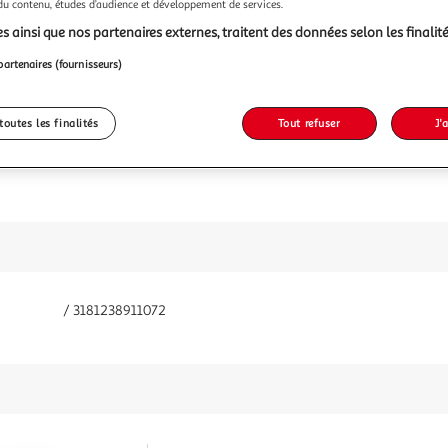
 du contenu, études d’audience et développement de services.
s ainsi que nos partenaires externes, traitent des données selon les finalité
partenaires (fournisseurs)
toutes les finalités
Tout refuser
J'
/ 3181238911072