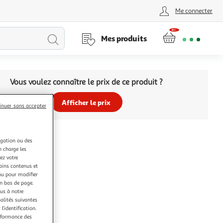
Me connecter
Lancer
Mes produits
la
Vous voulez connaître le prix de ce produit ?
recherche
Afficher le prix
inuer sans accepter
igation ou des
n charge les
ez votre
tains contenus et
nu pour modifier
en bas de page.
ous à notre
nalités suivantes
l’identification.
erformance des