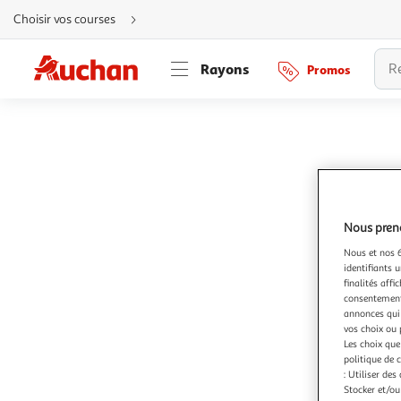
Aller
Choisir vos courses
directement
au
contenu
Aller
Rayons
Promos
directement
à
la
recherche
Aller
directement
à
la
navigation
Aller
directement
à
la
rubrique
Nous preno
besoin
d'aide
Nous et nos 6
identifiants u
finalités affi
consentement,
annonces qui 
vos choix ou 
Les choix que
politique de 
: Utiliser des
Stocker et/ou