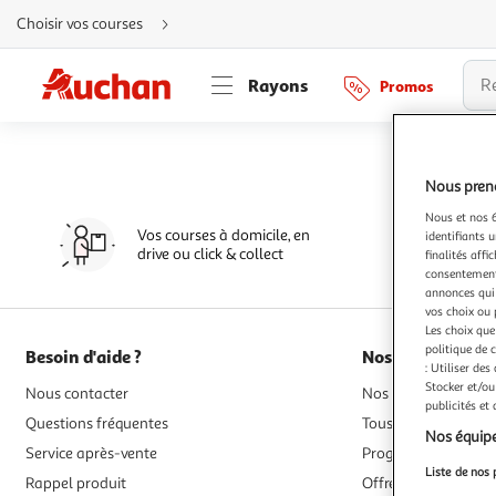
Aller
Choisir vos courses
directement
au
contenu
Aller
Rayons
Promos
directement
à
la
recherche
Aller
directement
à
Nous preno
la
navigation
Nous et nos 6
Aller
Vos courses à domicile, en
directement
identifiants u
à
drive ou click & collect
finalités affi
la
consentement,
rubrique
besoin
annonces qui 
d'aide
vos choix ou 
Les choix que
politique de 
Besoin d'aide ?
Nos services
: Utiliser des
Stocker et/ou
Nous contacter
Nos magasins, drives
publicités et
Questions fréquentes
Tous nos modes de l
Nos équipe
Service après-vente
Programme de fidél
Liste de nos 
Rappel produit
Offres de financem