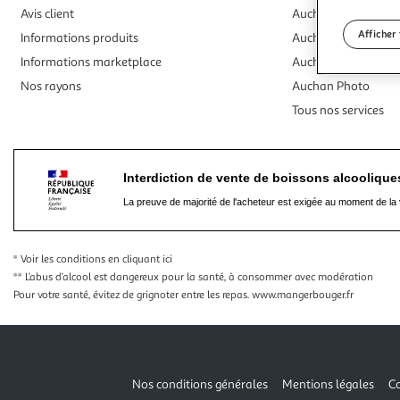
Avis client
Auchan Traiteur
Afficher 
Informations produits
Auchan Voyages
Informations marketplace
Auchan Billetterie
Nos rayons
Auchan Photo
Tous nos services
Interdiction de vente de boissons alcooliqu
La preuve de majorité de l'acheteur est exigée au moment de la 
* Voir les conditions
en cliquant ici
** L’abus d’alcool est dangereux pour la santé, à consommer avec modération
Pour votre santé, évitez de grignoter entre les repas.
www.mangerbouger.fr
Nos conditions générales
Mentions légales
Co