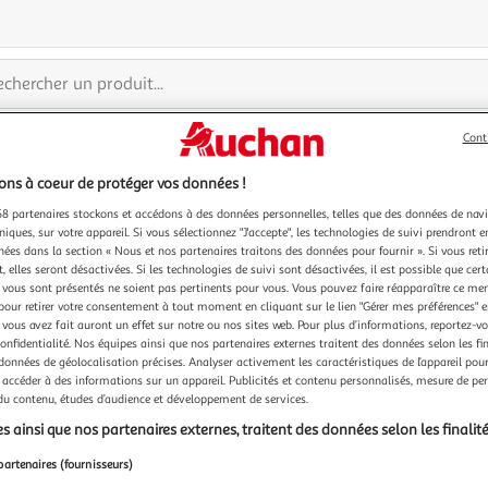
Cont
Catalogue indisponible
ns à coeur de protéger vos données !
8 partenaires stockons et accédons à des données personnelles, telles que des données de nav
Paiement sécurisé en ligne
Retour produits : 3
niques, sur votre appareil. Si vous sélectionnez "J'accepte", les technologies de suivi prendront e
ou au retrait
pour changer d’avi
chées dans la section « Nous et nos partenaires traitons des données pour fournir ». Si vous retir
 elles seront désactivées. Si les technologies de suivi sont désactivées, il est possible que cer
vous sont présentés ne soient pas pertinents pour vous. Vous pouvez faire réapparaître ce me
pour retirer votre consentement à tout moment en cliquant sur le lien "Gérer mes préférences" 
 vous avez fait auront un effet sur notre ou nos sites web. Pour plus d’informations, reportez-v
confidentialité. Nos équipes ainsi que nos partenaires externes traitent des données selon les fi
À propos d'Auchan
 données de géolocalisation précises. Analyser activement les caractéristiques de l’appareil pour 
 accéder à des informations sur un appareil. Publicités et contenu personnalisés, mesure de p
 et points de retrait
Qui sommes-nous ?
 du contenu, études d’audience et développement de services.
ivraison
Nos marques Auchan
s ainsi que nos partenaires externes, traitent des données selon les finalité
ité Waaoh!
Nos engagements
partenaires (fournisseurs)
ent
Recrutement