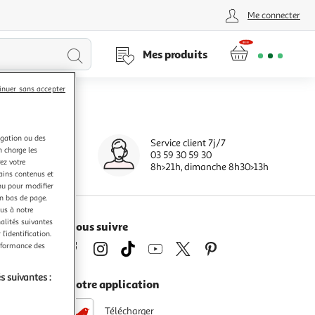
Me connecter
Lancer
Mes produits
la
inuer sans accepter
recherche
igation ou des
Service client 7j/7
0 jours
n charge les
03 59 30 59 30
s
ez votre
8h>21h, dimanche 8h30>13h
tains contenus et
nu pour modifier
en bas de page.
ous à notre
nalités suivantes
Nous suivre
l’identification.
erformance des
s suivantes :
Notre application
Télécharger