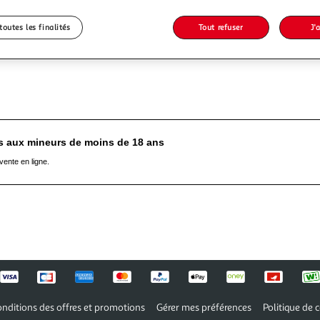
Application Auchan
toutes les finalités
Tout refuser
J'
es aux mineurs de moins de 18 ans
vente en ligne.
nditions des offres et promotions
Gérer mes préférences
Politique de c