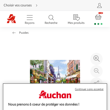
Aller
Choisir vos courses
directement
au
contenu
Aller
directement
Rayons
Recherche
Mes produits
à
la
recherche
Puzzles
Aller
directement
à
la
navigation
Aller
directement
à
Agr
la
rubrique
l'il
besoin
d'aide
à
Réd
20
l'il
à
Par
100
le
Continuer sans accepter
%
pro
Nous prenons à coeur de protéger vos données !