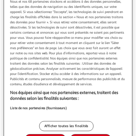
Illustration
Illustration
Nous et nos 68 partenaires stockons et accédons à des données personnelles,
telles que des données de navigation ou des identifiants uniques, sur votre
précédente
suivante
appareil. Si vous sélectionnez "J'accepte", les technologies de suivi prendront en
charge les finalités affichées dans la section « Nous et nos partenaires traitons
des données pour fournir ». Si vous retirez votre consentement, elles seront
désactivées. Si les technologies de suivi sont désactivées, il est possible que
CASTORLAND
certains contenus et annonces qui vous sont présentés ne soient pas pertinents
Puzzle 3000 pièces : paris fleuris
pour vous. Vous pouvez faire réapparaître ce menu pour modifier vos choix ou
Le puzzle Paris Fleuris de la marque Castorland est
pour retirer votre consentement à tout moment en cliquant sur le lien "Gérer
mes préférences" en bas de page. Les choix que vous avez fait auront un effet
constitué de 3000 pièces. Il est donc de niveau difficile et
sur notre ou nos sites web. Pour plus d’informations, reportez-vous à notre
est adapté aux personnes de plus de 15 ans.Sa taille après
En savoir +
politique de confidentialité. Nos équipes ainsi que nos partenaires externes
réalisation est de 92 x 68 cm.Vous pouvez retrouver sur
Vendu par
Avenue des Jeux
traitent des données selon les finalités suivantes : Utiliser des données de
notre site différents puzzles pouvant être associés au puzzle
géolocalisation précises. Analyser activement les caractéristiques de l’appareil
Paris Fleu
Livr. ou retrait dès 5/6 jours
pour l’identification. Stocker et/ou accéder à des informations sur un appareil.
A partir de 4,50€
Publicités et contenu personnalisés, mesure de performance des publicités et du
Plus d'options
contenu, études d’audience et développement de services.
Nos équipes ainsi que nos partenaires externes, traitent des
23,12€
Vendu par
Avenue des Jeux
données selon les finalités suivantes :
Liste de nos partenaires (fournisseurs)
Livraison dès 8/9 jours
4,99€
Plus d'options
Afficher toutes les finalités
28,68€
Vendu par
Multishop