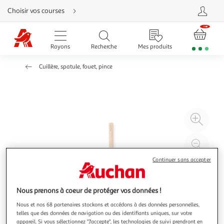
Aller
Choisir vos courses
directement
au
contenu
Aller
directement
Rayons
Recherche
Mes produits
à
la
recherche
Cuillère, spatule, fouet, pince
Aller
directement
à
la
navigation
Aller
directement
à
Agr
la
rubrique
l'il
besoin
d'aide
à
Réd
20
l'il
Continuer sans accepter
à
Par
100
le
%
pro
Nous prenons à coeur de protéger vos données !
Nous et nos 68 partenaires stockons et accédons à des données personnelles,
telles que des données de navigation ou des identifiants uniques, sur votre
appareil. Si vous sélectionnez "J'accepte", les technologies de suivi prendront en