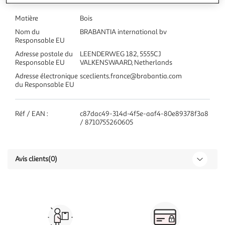
Matière
Bois
Nom du
BRABANTIA international bv
Responsable EU
Adresse postale du
LEENDERWEG 182, 5555CJ
Responsable EU
VALKENSWAARD, Netherlands
Adresse électronique
sceclients.france@brabantia.com
du Responsable EU
Réf / EAN :
c87dac49-314d-4f5e-aaf4-80e89378f3a8
/ 8710755260605
Avis clients
(0)