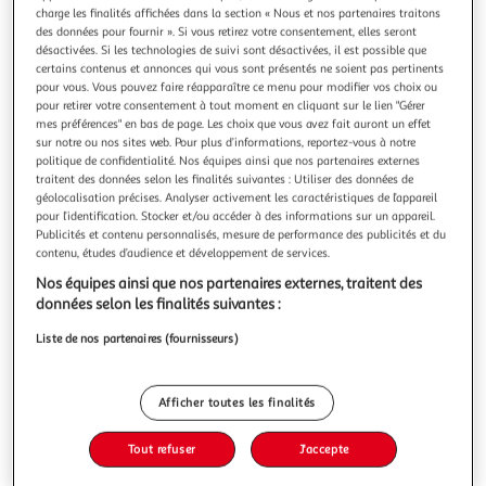
Illustration
Illustration
charge les finalités affichées dans la section « Nous et nos partenaires traitons
précédente
suivante
des données pour fournir ». Si vous retirez votre consentement, elles seront
désactivées. Si les technologies de suivi sont désactivées, il est possible que
certains contenus et annonces qui vous sont présentés ne soient pas pertinents
pour vous. Vous pouvez faire réapparaître ce menu pour modifier vos choix ou
BRABANTIA
pour retirer votre consentement à tout moment en cliquant sur le lien "Gérer
mes préférences" en bas de page. Les choix que vous avez fait auront un effet
Cuillère en bois
sur notre ou nos sites web. Pour plus d’informations, reportez-vous à notre
La durée de garantie est de 2 ans. Caractéristiques
politique de confidentialité. Nos équipes ainsi que nos partenaires externes
générales Type Cuillère Composition Bois Matière Bois
traitent des données selon les finalités suivantes : Utiliser des données de
Particularités Idéale pour les casseroles et poêles
En savoir +
géolocalisation précises. Analyser activement les caractéristiques de l’appareil
antiadhésives. Fabriquée en bois de hêtre et durable ,
pour l’identification. Stocker et/ou accéder à des informations sur un appareil.
Vous voulez connaître le prix de ce produit ?
imprégnée d'huile protectrice, élément de la collection
Publicités et contenu personnalisés, mesure de performance des publicités et du
contenu, études d’audience et développement de services.
Profile de Bra
Afficher le prix
Nos équipes ainsi que nos partenaires externes, traitent des
données selon les finalités suivantes :
Liste de nos partenaires (fournisseurs)
Description
Afficher toutes les finalités
Caractéristiques
Tout refuser
J'accepte