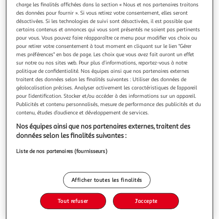
charge les finalités affichées dans la section « Nous et nos partenaires traitons
des données pour fournir ». Si vous retirez votre consentement, elles seront
désactivées. Si les technologies de suivi sont désactivées, il est possible que
certains contenus et annonces qui vous sont présentés ne soient pas pertinents
pour vous. Vous pouvez faire réapparaître ce menu pour modifier vos choix ou
pour retirer votre consentement à tout moment en cliquant sur le lien "Gérer
BOULE & BILL TOME 14 : UNE VIE DE CHIEN !, Roba
mes préférences" en bas de page. Les choix que vous avez fait auront un effet
Jean
sur notre ou nos sites web. Pour plus d’informations, reportez-vous à notre
Auteur : Roba JeanEditeur : DUPUISDate de parution :
politique de confidentialité. Nos équipes ainsi que nos partenaires externes
06/09/2019Nombre de pages : 48Dimensions : 30.0 x 23.0
traitent des données selon les finalités suivantes : Utiliser des données de
x 0.9
En savoir +
géolocalisation précises. Analyser activement les caractéristiques de l’appareil
pour l’identification. Stocker et/ou accéder à des informations sur un appareil.
Vous voulez connaître le prix de ce produit ?
Publicités et contenu personnalisés, mesure de performance des publicités et du
contenu, études d’audience et développement de services.
Afficher le prix
Nos équipes ainsi que nos partenaires externes, traitent des
données selon les finalités suivantes :
Liste de nos partenaires (fournisseurs)
Description
Afficher toutes les finalités
Caractéristiques
Tout refuser
J'accepte