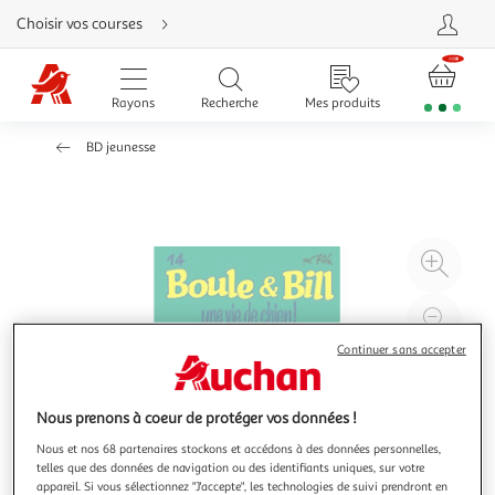
Aller
Choisir vos courses
directement
au
contenu
Aller
directement
Rayons
Recherche
Mes produits
à
la
recherche
BD jeunesse
Aller
directement
à
la
navigation
Aller
directement
à
Agr
la
rubrique
l'il
besoin
d'aide
à
Réd
20
l'il
Continuer sans accepter
à
Par
100
le
Nous prenons à coeur de protéger vos données !
%
pro
Nous et nos 68 partenaires stockons et accédons à des données personnelles,
telles que des données de navigation ou des identifiants uniques, sur votre
appareil. Si vous sélectionnez "J'accepte", les technologies de suivi prendront en