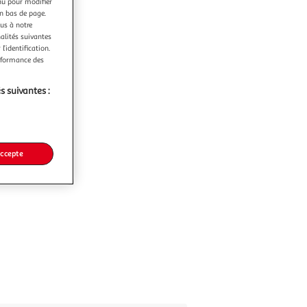
nu pour modifier
en bas de page.
ous à notre
nalités suivantes
l’identification.
erformance des
s suivantes :
accepte