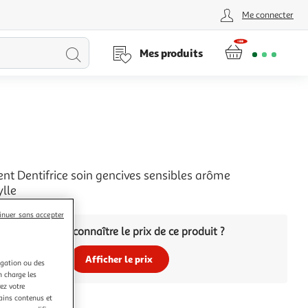
Me connecter
Lancer
Mes produits
la
recherche
N
t Dentifrice soin gencives sensibles arôme
ylle
inuer sans accepter
Vous voulez connaître le prix de ce produit ?
Afficher le prix
igation ou des
n charge les
ez votre
tains contenus et