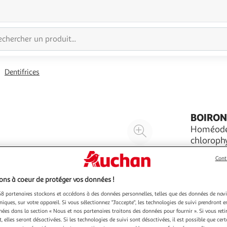
Dentifrices
BOIRO
Agrandir
Homéoden
chloroph
l'illustration
à
Réduire
2x75ml
Cont
200%
l'illustration
à
Partager
ns à coeur de protéger vos données !
100
le
8 partenaires stockons et accédons à des données personnelles, telles que des données de nav
%
produit
niques, sur votre appareil. Si vous sélectionnez "J'accepte", les technologies de suivi prendront e
chées dans la section « Nous et nos partenaires traitons des données pour fournir ». Si vous retir
 elles seront désactivées. Si les technologies de suivi sont désactivées, il est possible que cer