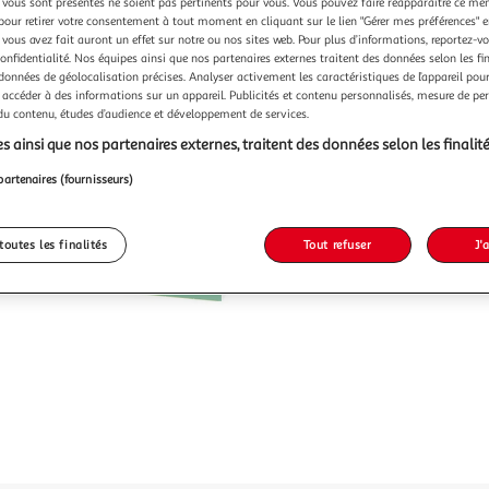
vous sont présentés ne soient pas pertinents pour vous. Vous pouvez faire réapparaître ce me
pour retirer votre consentement à tout moment en cliquant sur le lien "Gérer mes préférences" 
 vous avez fait auront un effet sur notre ou nos sites web. Pour plus d’informations, reportez-v
confidentialité. Nos équipes ainsi que nos partenaires externes traitent des données selon les fi
 données de géolocalisation précises. Analyser activement les caractéristiques de l’appareil pour 
 accéder à des informations sur un appareil. Publicités et contenu personnalisés, mesure de p
 du contenu, études d’audience et développement de services.
s ainsi que nos partenaires externes, traitent des données selon les finalité
partenaires (fournisseurs)
toutes les finalités
Tout refuser
J'