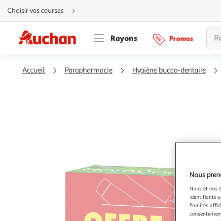
Aller
Choisir vos courses
directement
au
contenu
Aller
Rayons
Promos
directement
à
la
recherche
Aller
Accueil
Parapharmacie
Hygiène bucco-dentaire
directement
à
la
navigation
Aller
directement
à
la
rubrique
besoin
d'aide
Nous preno
Nous et nos 6
identifiants u
finalités affi
consentement,