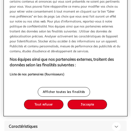
Illustration
Illustration
certains contenus et annonces qui vous sont présentés ne soient pas pertinents
pour vous. Vous pouvez faire réapparaître ce menu pour modifier vos choix ou
précédente
suivante
pour retirer votre consentement à tout moment en cliquant sur le lien "Gérer
mes préférences" en bas de page. Les choix que vous avez fait auront un effet
sur notre ou nos sites web. Pour plus d’informations, reportez-vous à notre
politique de confidentialité. Nos équipes ainsi que nos partenaires externes
BEST MOBILIER
traitent des données selon les finalités suivantes : Utiliser des données de
Topaze - canapé d'angle déhoussable réversible 4
géolocalisation précises. Analyser activement les caractéristiques de l’appareil
places en tissu
pour l’identification. Stocker et/ou accéder à des informations sur un appareil.
Publicités et contenu personnalisés, mesure de performance des publicités et du
Caractéristiques techniques :Origine : EuropeGarantie : 2
contenu, études d’audience et développement de services.
ansType de canapé : Canapé d'angleType d'angle
: MéridiennePosition de l'angle : Angle réversibleNombre de
En savoir +
Nos équipes ainsi que nos partenaires externes, traitent des
places : 4Couchage : SansCoffre de rangement
données selon les finalités suivantes :
Vous voulez connaître le prix de ce produit ?
: SansRéversible : OuiDéhoussable : OuiCoussins
Liste de nos partenaires (fournisseurs)
déhoussables : OuiEquipement : 2 coussins
Afficher le prix
Afficher toutes les finalités
Tout refuser
J'accepte
Description
Caractéristiques