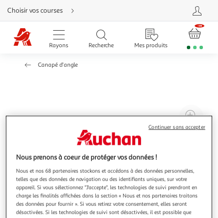
Aller
Choisir vos courses
directement
au
contenu
Aller
directement
Rayons
Recherche
Mes produits
à
la
recherche
Canapé d'angle
Aller
directement
à
la
navigation
Aller
directement
à
Agr
la
rubrique
l'il
Continuer sans accepter
besoin
d'aide
à
Réd
20
l'il
Nous prenons à coeur de protéger vos données !
à
Par
Nous et nos 68 partenaires stockons et accédons à des données personnelles,
100
le
telles que des données de navigation ou des identifiants uniques, sur votre
%
pro
appareil. Si vous sélectionnez "J'accepte", les technologies de suivi prendront en
charge les finalités affichées dans la section « Nous et nos partenaires traitons
des données pour fournir ». Si vous retirez votre consentement, elles seront
désactivées. Si les technologies de suivi sont désactivées, il est possible que