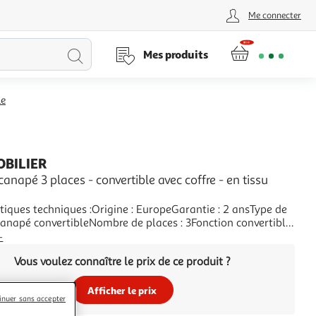
Me connecter
Lancer
Mes produits
la
le
recherche
OBILIER
canapé 3 places - convertible avec coffre - en tissu
e
tiques techniques :Origine : EuropeGarantie : 2 ansType de
Canapé convertibleNombre de places : 3Fonction convertible
de convertible : Dossier rabattableCouchage
+
nnelCoffre de rangement : AvecRangements :
Vous voulez connaître le prix de ce produit ?
ment : Noce de montage et visserieMatière de la
Afficher le prix
inuer sans accepter