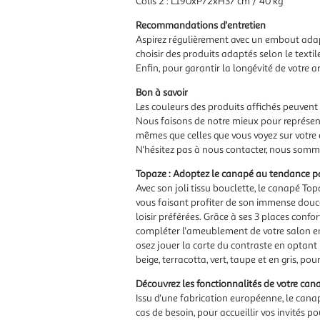
Colis 2 : L190xP72xH37 cm / 40 kg
Recommandations d'entretien
Aspirez régulièrement avec un embout adap
choisir des produits adaptés selon le textile
Enfin, pour garantir la longévité de votre art
Bon à savoir
Les couleurs des produits affichés peuvent 
Nous faisons de notre mieux pour représent
mêmes que celles que vous voyez sur votre 
N'hésitez pas à nous contacter, nous somme
Topaze : Adoptez le canapé au tendance pa
Avec son joli tissu bouclette, le canapé T
vous faisant profiter de son immense douceu
loisir préférées. Grâce à ses 3 places con
compléter l'ameublement de votre salon en
osez jouer la carte du contraste en optant
beige, terracotta, vert, taupe et en gris, p
Découvrez les fonctionnalités de votre can
Issu d'une fabrication européenne, le canapé
cas de besoin, pour accueillir vos invités 