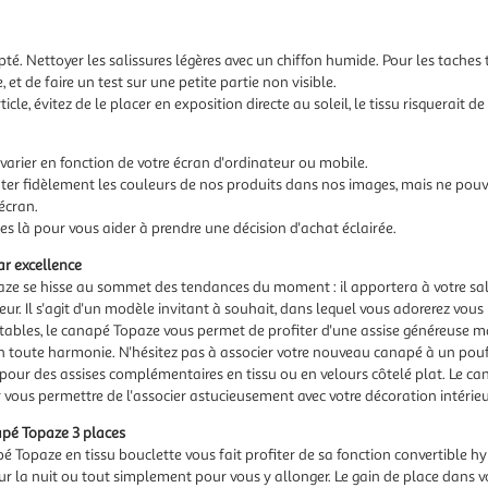
té. Nettoyer les salissures légères avec un chiffon humide. Pour les tach
, et de faire un test sur une petite partie non visible.
icle, évitez de le placer en exposition directe au soleil, le tissu risquerait d
varier en fonction de votre écran d'ordinateur ou mobile.
er fidèlement les couleurs de nos produits dans nos images, mais ne pouvo
écran.
s là pour vous aider à prendre une décision d'achat éclairée.
r excellence
opaze se hisse au sommet des tendances du moment : il apportera à votre s
r. Il s'agit d'un modèle invitant à souhait, dans lequel vous adorerez vous
fortables, le canapé Topaze vous permet de profiter d'une assise généreuse
 toute harmonie. N'hésitez pas à associer votre nouveau canapé à un pouf 
 pour des assises complémentaires en tissu ou en velours côtelé plat. Le c
our vous permettre de l'associer astucieusement avec votre décoration intérie
apé Topaze 3 places
 Topaze en tissu bouclette vous fait profiter de sa fonction convertible hyp
pour la nuit ou tout simplement pour vous y allonger. Le gain de place dans 