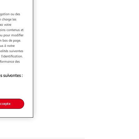
igation ou des
n charge les
ez votre
tains contenus et
nu pour modifier
en bas de page.
ous à notre
nalités suivantes
l’identification.
erformance des
s suivantes :
accepte