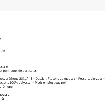
e
able
sserie
f et panneaux de particules
e polyuréthane 28kg/m3 – Dossier : Flocons de mousse – Ressorts zig-zags 
uclette 100% polyester – Pieds en plastique noir
yuréthane
 mousse
ulés