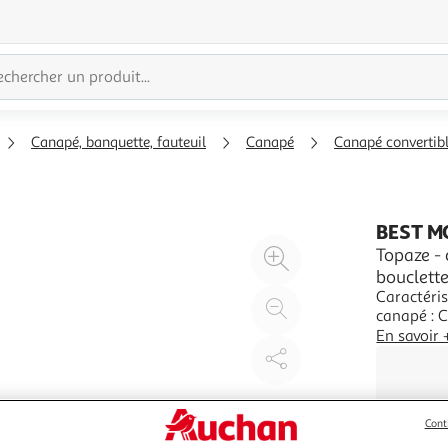
Canapé, banquette, fauteuil
Canapé
Canapé convertib
BEST M
Agrandir
Topaze - 
bouclett
l'illustration
Caractéris
à
Réduire
canapé : 
200%
l'illustration
: OuiType 
En savoir 
à
Partager
: Occasio
OuiEquipe
100
le
%
produit
Cont