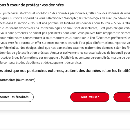
ns à coeur de protéger vos données !
8 partenaires stockons et accédons à des données personnelles, telles que des données de nav
niques, sur votre appareil. Si vous sélectionnez "J'accepte", les technologies de suivi prendront e
chées dans la section « Nous et nos partenaires traitons des données pour fournir ». Si vous retir
 elles seront désactivées. Si les technologies de suivi sont désactivées, il est possible que cer
vous sont présentés ne soient pas pertinents pour vous. Vous pouvez faire réapparaître ce me
pour retirer votre consentement à tout moment en cliquant sur le lien "Gérer mes préférences" 
 vous avez fait auront un effet sur notre ou nos sites web. Pour plus d’informations, reportez-v
confidentialité. Nos équipes ainsi que nos partenaires externes traitent des données selon les fi
 données de géolocalisation précises. Analyser activement les caractéristiques de l’appareil pour 
 accéder à des informations sur un appareil. Publicités et contenu personnalisés, mesure de p
 du contenu, études d’audience et développement de services.
s ainsi que nos partenaires externes, traitent des données selon les finalité
partenaires (fournisseurs)
toutes les finalités
Tout refuser
J'