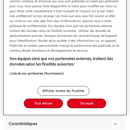
certains contenus et annonces qui vous sont présentés ne soient pas pertinents
pour vous. Vous pouvez faire réapparaître ce menu pour modifier vos choix ou
pour retirer votre consentement à tout moment en cliquant sur le lien "Gérer
mes préférences" en bas de page. Les choix que vous avez fait auront un effet
sur notre ou nos sites web. Pour plus d’informations, reportez-vous à notre
politique de confidentialité. Nos équipes ainsi que nos partenaires externes
AXE
traitent des données selon les finalités suivantes : Utiliser des données de
Coffret déodorant dark temptation + amplificateur de
géolocalisation précises. Analyser activement les caractéristiques de l’appareil
pour l’identification. Stocker et/ou accéder à des informations sur un appareil.
musique
Publicités et contenu personnalisés, mesure de performance des publicités et du
1 coffret
contenu, études d’audience et développement de services.
Vous voulez connaître le prix de ce produit ?
Nos équipes ainsi que nos partenaires externes, traitent des
données selon les finalités suivantes :
Afficher le prix
Liste de nos partenaires (fournisseurs)
Afficher toutes les finalités
Tout refuser
J'accepte
Inflammable
Caractéristiques