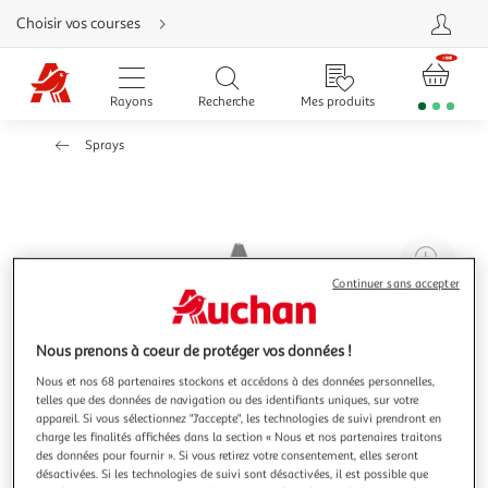
Aller
Choisir vos courses
directement
au
contenu
Aller
directement
Rayons
Recherche
Mes produits
à
la
recherche
Sprays
Aller
directement
à
la
navigation
Aller
directement
à
Agr
la
rubrique
l'il
Continuer sans accepter
besoin
d'aide
à
Réd
20
l'il
Nous prenons à coeur de protéger vos données !
à
Par
Nous et nos 68 partenaires stockons et accédons à des données personnelles,
100
le
telles que des données de navigation ou des identifiants uniques, sur votre
%
pro
appareil. Si vous sélectionnez "J'accepte", les technologies de suivi prendront en
charge les finalités affichées dans la section « Nous et nos partenaires traitons
des données pour fournir ». Si vous retirez votre consentement, elles seront
désactivées. Si les technologies de suivi sont désactivées, il est possible que