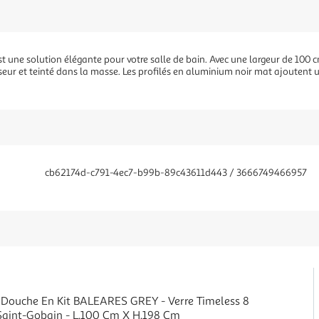
 une solution élégante pour votre salle de bain. Avec une largeur de 100 c
seur et teinté dans la masse. Les profilés en aluminium noir mat ajoutent
cb62174d-c791-4ec7-b99b-89c43611d443 / 3666749466957
 Douche En Kit BALEARES GREY - Verre Timeless 8
aint-Gobain - L.100 Cm X H.198 Cm