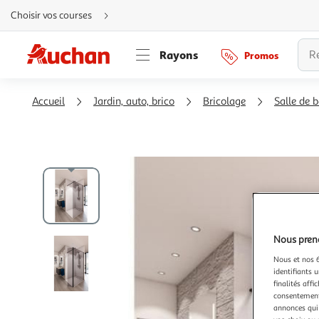
Aller
Choisir vos courses
directement
au
contenu
Aller
Rayons
Promos
directement
à
la
recherche
Aller
Accueil
Jardin, auto, brico
Bricolage
Salle de 
directement
à
la
navigation
Aller
directement
à
la
rubrique
besoin
d'aide
Nous preno
Nous et nos 6
identifiants u
finalités affi
consentement,
annonces qui 