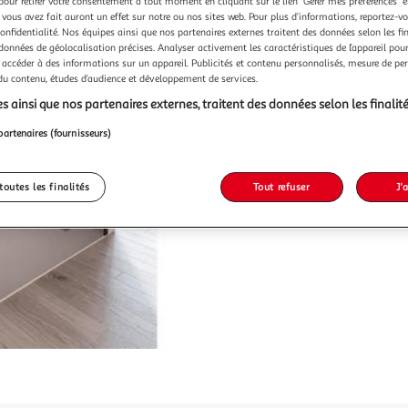
pour retirer votre consentement à tout moment en cliquant sur le lien "Gérer mes préférences" 
 vous avez fait auront un effet sur notre ou nos sites web. Pour plus d’informations, reportez-v
Vendu p
confidentialité. Nos équipes ainsi que nos partenaires externes traitent des données selon les fi
 données de géolocalisation précises. Analyser activement les caractéristiques de l’appareil pour 
-30 %
 accéder à des informations sur un appareil. Publicités et contenu personnalisés, mesure de p
 du contenu, études d’audience et développement de services.
503,96€
355,0
s ainsi que nos partenaires externes, traitent des données selon les finalité
partenaires (fournisseurs)
toutes les finalités
Tout refuser
J'