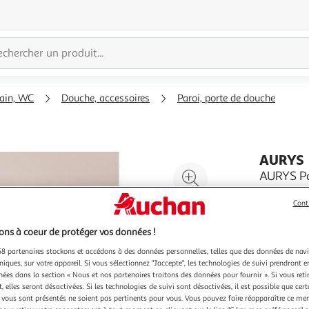
bain, WC
Douche, accessoires
Paroi, porte de douche
AURYS
Agrandir
AURYS Pa
Timeless
l'illustration
La paroi 
Cont
à
Réduire
pour votre
200%
l'illustration
de 198 cm,
En savoir 
ns à coeur de protéger vos données !
à
Partager
teinté dan
Vendu par
8 partenaires stockons et accédons à des données personnelles, telles que des données de nav
une touch
100
le
niques, sur votre appareil. Si vous sélectionnez "J'accepte", les technologies de suivi prendront e
chées dans la section « Nous et nos partenaires traitons des données pour fournir ». Si vous retir
%
produit
 elles seront désactivées. Si les technologies de suivi sont désactivées, il est possible que cer
vous sont présentés ne soient pas pertinents pour vous. Vous pouvez faire réapparaître ce me