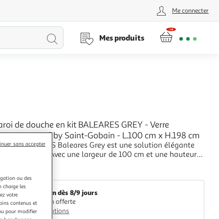
Me connecter
Lancer
Mes produits
la
recherche
roi de douche en kit BALEARES GREY - Verre
 8 mm trempé by Saint-Gobain - L.100 cm x H.198 cm
de douche AURYS Baleares Grey est une solution élégante
inuer sans accepter
 salle de bain. Avec une largeur de 100 cm et une hauteur
 elle est fabriquée en verre trempé de 8 mm d'épaisseur et
+
s la masse. Les profilés en aluminium noir mat ajoutent
M25
igation ou des
e de modernité.
n charge les
Livraison dès 8/9 jours
ez votre
Livraison offerte
tains contenus et
Plus d'options
nu pour modifier