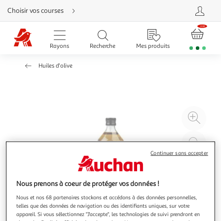
Aller
Choisir vos courses
directement
au
contenu
Aller
directement
Rayons
Recherche
Mes produits
à
la
recherche
Huiles d'olive
Aller
directement
à
la
navigation
Aller
directement
à
Agr
la
rubrique
l'il
besoin
d'aide
à
Réd
20
l'il
Continuer sans accepter
à
Par
100
le
Nous prenons à coeur de protéger vos données !
%
pro
Nous et nos 68 partenaires stockons et accédons à des données personnelles,
telles que des données de navigation ou des identifiants uniques, sur votre
appareil. Si vous sélectionnez "J'accepte", les technologies de suivi prendront en