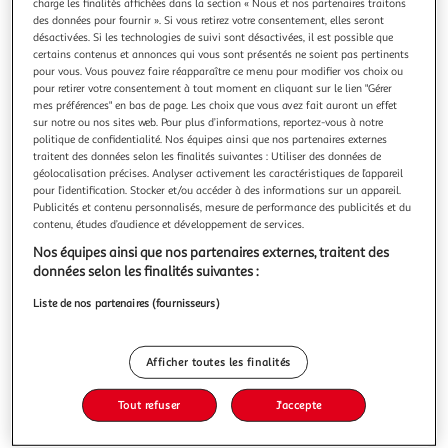
charge les finalités affichées dans la section « Nous et nos partenaires traitons
des données pour fournir ». Si vous retirez votre consentement, elles seront
désactivées. Si les technologies de suivi sont désactivées, il est possible que
certains contenus et annonces qui vous sont présentés ne soient pas pertinents
pour vous. Vous pouvez faire réapparaître ce menu pour modifier vos choix ou
Nos clients adorent
Voir conditions
pour retirer votre consentement à tout moment en cliquant sur le lien "Gérer
mes préférences" en bas de page. Les choix que vous avez fait auront un effet
4.6
(12)
sur notre ou nos sites web. Pour plus d’informations, reportez-vous à notre
politique de confidentialité. Nos équipes ainsi que nos partenaires externes
AUCHAN
traitent des données selon les finalités suivantes : Utiliser des données de
Huile d'olive vierge extra délicate origine Espagne
géolocalisation précises. Analyser activement les caractéristiques de l’appareil
...
pour l’identification. Stocker et/ou accéder à des informations sur un appareil.
Publicités et contenu personnalisés, mesure de performance des publicités et du
En savoir +
contenu, études d’audience et développement de services.
1l
Nos équipes ainsi que nos partenaires externes, traitent des
Vous voulez connaître le prix de ce produit ?
données selon les finalités suivantes :
Liste de nos partenaires (fournisseurs)
Afficher le prix
Afficher toutes les finalités
Tout refuser
J'accepte
Format