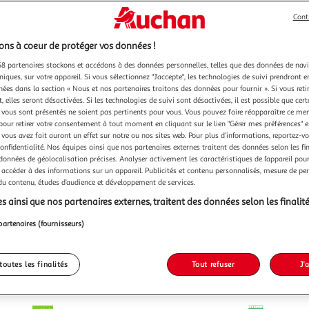
Cont
ns à coeur de protéger vos données !
8 partenaires stockons et accédons à des données personnelles, telles que des données de nav
niques, sur votre appareil. Si vous sélectionnez "J'accepte", les technologies de suivi prendront e
chées dans la section « Nous et nos partenaires traitons des données pour fournir ». Si vous retir
 elles seront désactivées. Si les technologies de suivi sont désactivées, il est possible que cer
vous sont présentés ne soient pas pertinents pour vous. Vous pouvez faire réapparaître ce me
pour retirer votre consentement à tout moment en cliquant sur le lien "Gérer mes préférences" 
 vous avez fait auront un effet sur notre ou nos sites web. Pour plus d’informations, reportez-v
confidentialité. Nos équipes ainsi que nos partenaires externes traitent des données selon les fi
 données de géolocalisation précises. Analyser activement les caractéristiques de l’appareil pour 
 accéder à des informations sur un appareil. Publicités et contenu personnalisés, mesure de p
 du contenu, études d’audience et développement de services.
s ainsi que nos partenaires externes, traitent des données selon les finalité
partenaires (fournisseurs)
toutes les finalités
Tout refuser
J'