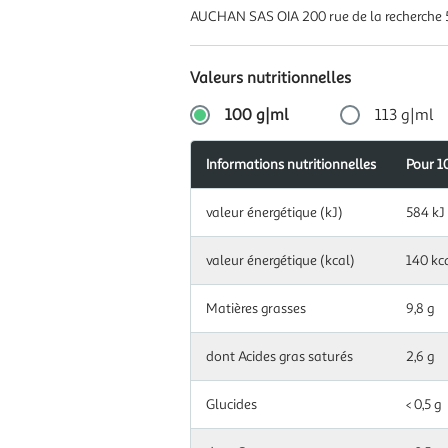
AUCHAN SAS OIA 200 rue de la recherche 
Valeurs nutritionnelles
100 g|ml
113 g|ml
Informations nutritionnelles
Apports
Pour 1
Pour
Informations
journalier
113
Information
nutritionnelles
recomman
g|ml
valeur énergétique (kJ)
584 kJ
nutritionnelles
(en %)
pour
100
Information
valeur énergétique (kcal)
140 kc
valeur
g|ml
nutritionnelles
660
énergétique
pour
kJ
(kJ)
113
Matières grasses
9,8 g
g|ml
valeur
158
dont Acides gras saturés
2,6 g
énergétique
kcal
(kcal)
Glucides
< 0,5 g
Matières
11 g
grasses