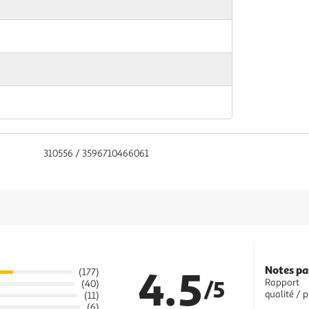
310556 / 3596710466061
4.5
Notes pa
(177)
/5
Rapport
(40)
qualité / p
(11)
(6)