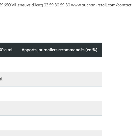
59650 Villeneuve d'Ascq 03 59 30 59 30 www.auchan-retail.com/contact
00 g|ml
Apports journaliers recommandés (en %)
s
dés
al