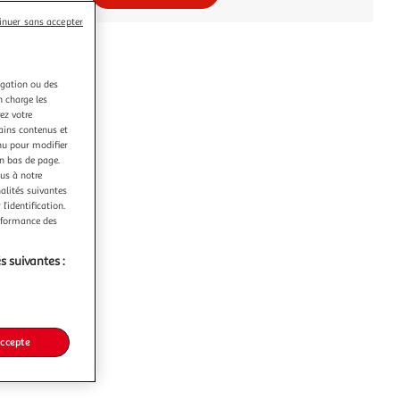
inuer sans accepter
igation ou des
n charge les
ez votre
tains contenus et
nu pour modifier
en bas de page.
ous à notre
nalités suivantes
l’identification.
erformance des
s suivantes :
accepte