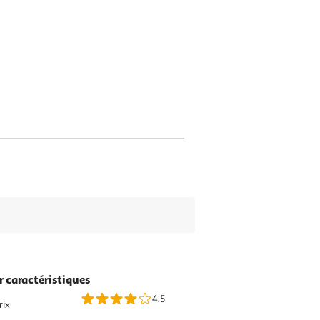
r caractéristiques
4.5
rix