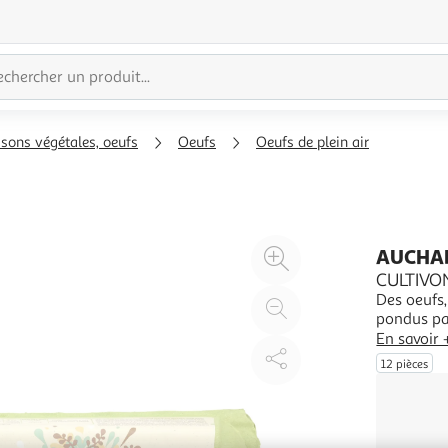
ssons végétales, oeufs
Oeufs
Oeufs de plein air
Agrandir
AUCHAN
l'illustration
CULTIVON
Des oeufs,
à
Réduire
pondus par
200%
l'illustration
alimentati
En savoir 
à
Partager
également
12 pièces
100
le
%
produit