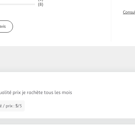
(8)
Consul
avis
alité prix je rachète tous les mois
 / prix :
5
/5