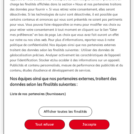
Illustration
Illustration
charge les finalités affichées dans la section « Nous et nos partenaires traitons
précédente
suivante
des données pour fournir ». Si vous retirez votre consentement, elles seront
désactivées. Si les technologies de suivi sont désactivées, il est possible que
certains contenus et annonces qui vous sont présentés ne soient pas pertinents
pour vous. Vous pouvez faire réapparaître ce menu pour modifier vos choix ou
ATMOSPHERA
pour retirer votre consentement à tout moment en cliquant sur le lien "Gérer
mes préférences" en bas de page. Les choix que vous avez fait auront un effet
Rideau occultant à œillets elena 135x260cm bleu
sur notre ou nos sites web. Pour plus d’informations, reportez-vous à notre
foncé
politique de confidentialité. Nos équipes ainsi que nos partenaires externes
Informations Techniques : Dimensions : L. 135 x l. 0,2 x H.
traitent des données selon les finalités suivantes : Utiliser des données de
260 cm Matière : 100% Polyester (290 g/m2) Spécificités :
géolocalisation précises. Analyser activement les caractéristiques de l’appareil
Déco & Utile Rideau occultant Avec 8 œillets Imprimé
En savoir +
pour l’identification. Stocker et/ou accéder à des informations sur un appareil.
Publicités et contenu personnalisés, mesure de performance des publicités et du
graphique Ourlet supérieur renforcé Label Oeko-Tex
contenu, études d’audience et développement de services.
Vous voulez connaître le prix de ce produit ?
Lavable en machine à 30° Poids : 1,1 kg Couleur : Bleu Foncé
Nos équipes ainsi que nos partenaires externes, traitent des
Afficher le prix
données selon les finalités suivantes :
Liste de nos partenaires (fournisseurs)
Afficher toutes les finalités
Description
Tout refuser
J'accepte
Caractéristiques