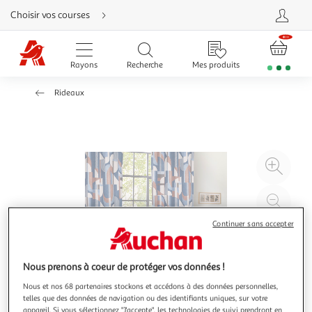
Aller
Choisir vos courses
directement
au
contenu
Aller
directement
Rayons
Recherche
Mes produits
à
la
recherche
Rideaux
Aller
directement
à
la
navigation
Aller
directement
à
Agr
la
rubrique
l'il
besoin
d'aide
à
Réd
20
l'il
Continuer sans accepter
à
Par
100
le
%
pro
Nous prenons à coeur de protéger vos données !
Nous et nos 68 partenaires stockons et accédons à des données personnelles,
telles que des données de navigation ou des identifiants uniques, sur votre
appareil. Si vous sélectionnez "J'accepte", les technologies de suivi prendront en