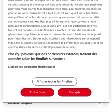
Illustration
Illustration
désactivées. Si les technologies de suivi sont désactivées, il est possible que
certains contenus et annonces qui vous sont présentés ne soient pas pertinents
précédente
suivante
pour vous. Vous pouvez faire réapparaître ce menu pour modifier vos choix ou
pour retirer votre consentement à tout moment en cliquant sur le lien "Gérer
mes préférences" en bas de page. Les choix que vous avez fait auront un effet
sur notre ou nos sites web. Pour plus d’informations, reportez-vous à notre
ATMOSPHERA
politique de confidentialité. Nos équipes ainsi que nos partenaires externes
Rideau de fil en macramé - 90 x 200 cm
traitent des données selon les finalités suivantes : Utiliser des données de
géolocalisation précises. Analyser activement les caractéristiques de l’appareil
Succombez au charme naturel et ethnique de ce rideaux en
pour l’identification. Stocker et/ou accéder à des informations sur un appareil.
coton macramé. Idéal pour être utilisé comme séparateur
Publicités et contenu personnalisés, mesure de performance des publicités et du
de pièce, décoration murale, tête de lit.FICHE TECHNIQUE-
En savoir +
contenu, études d’audience et développement de services.
Matière : Coton / Jute végétale / Bois- Produit prêt à poser
Vous voulez connaître le prix de ce produit ?
Nos équipes ainsi que nos partenaires externes, traitent des
avec sa barre incluseCARACTERISTIQUES TECHNIQUES-
données selon les finalités suivantes :
Dimensions produit
Afficher le prix
Liste de nos partenaires (fournisseurs)
Afficher toutes les finalités
Description
Tout refuser
J'accepte
Caractéristiques