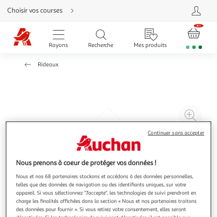
Aller
Choisir vos courses
directement
au
contenu
Aller
directement
Rayons
Recherche
Mes produits
à
la
recherche
Rideaux
Aller
directement
à
la
navigation
Aller
directement
à
Agr
la
rubrique
l'il
besoin
Continuer sans accepter
d'aide
à
Réd
20
l'il
à
Par
Nous prenons à coeur de protéger vos données !
100
le
Nous et nos 68 partenaires stockons et accédons à des données personnelles,
%
pro
telles que des données de navigation ou des identifiants uniques, sur votre
appareil. Si vous sélectionnez "J'accepte", les technologies de suivi prendront en
charge les finalités affichées dans la section « Nous et nos partenaires traitons
des données pour fournir ». Si vous retirez votre consentement, elles seront