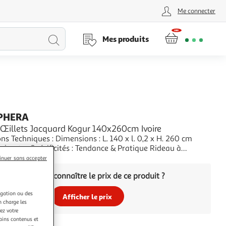
Me connecter
Lancer
Mes produits
la
recherche
PHERA
 Œillets Jacquard Kogur 140x260cm Ivoire
ns Techniques : Dimensions : L. 140 x l. 0,2 x H. 260 cm
Polyester Spécificités : Tendance & Pratique Rideau à
Forme Rectangulaire 8 Oeillets Imprimé Jacquard Lavage des
+
inuer sans accepter
à 30° (processus normal) Blanchiment & Séchage en
Vous voulez connaître le prix de ce produit ?
nterdit Ne pas Repasser Nettoyage
igation ou des
Afficher le prix
n charge les
ez votre
tains contenus et