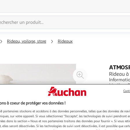
Rideau, voilage, store
Rideaux
ATMOS
Agrandir
Rideau à
Informatio
l'illustration
Matière : 
à
Réduire
Oeillets 
En savoir 
Cont
200%
l'illustration
Couleurs 
Tambour i
à
Partager
ns à coeur de protéger vos données !
100
le
8 partenaires stockons et accédons à des données personnelles, telles que des données de nav
%
produit
niques, sur votre appareil. Si vous sélectionnez "J'accepte", les technologies de suivi prendront e
chées dans la section « Nous et nos partenaires traitons des données pour fournir ». Si vous retir
 elles seront désactivées. Si les technologies de suivi sont désactivées, il est possible que cer