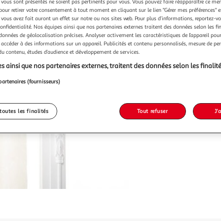
vous sont présentés ne soient pas pertinents pour vous. Vous pouvez faire réapparaître ce me
pour retirer votre consentement à tout moment en cliquant sur le lien "Gérer mes préférences" 
 vous avez fait auront un effet sur notre ou nos sites web. Pour plus d’informations, reportez-v
confidentialité. Nos équipes ainsi que nos partenaires externes traitent des données selon les fi
 données de géolocalisation précises. Analyser activement les caractéristiques de l’appareil pour 
 accéder à des informations sur un appareil. Publicités et contenu personnalisés, mesure de p
 du contenu, études d’audience et développement de services.
s ainsi que nos partenaires externes, traitent des données selon les finalité
partenaires (fournisseurs)
toutes les finalités
Tout refuser
J'