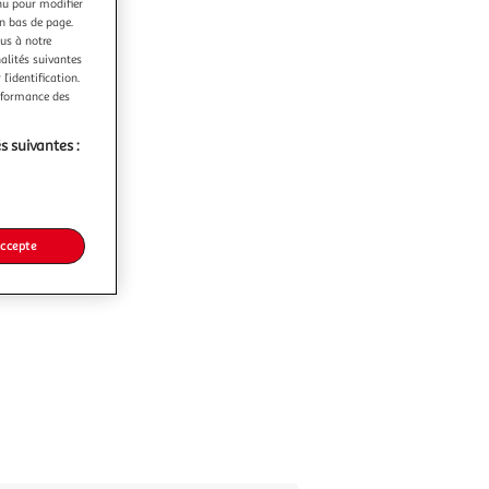
nu pour modifier
en bas de page.
ous à notre
nalités suivantes
l’identification.
erformance des
s suivantes :
accepte