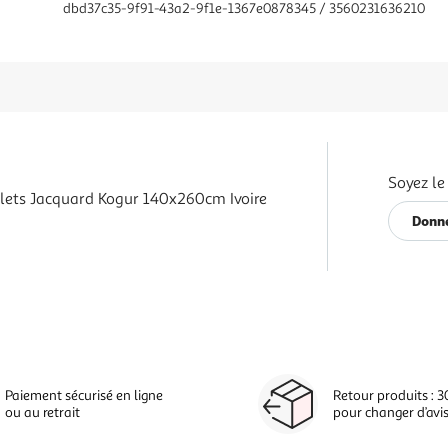
dbd37c35-9f91-43a2-9f1e-1367e0878345 / 3560231636210
Soyez le
lets Jacquard Kogur 140x260cm Ivoire
Donne
Paiement sécurisé en ligne
Retour produits : 3
ou au retrait
pour changer d’avi