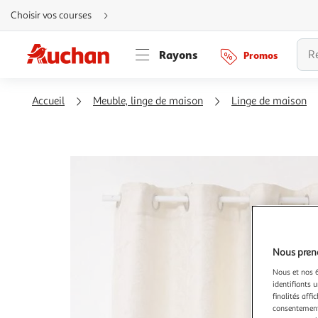
Aller
Choisir vos courses
directement
au
contenu
Aller
Rayons
Promos
directement
à
la
recherche
Aller
Accueil
Meuble, linge de maison
Linge de maison
directement
à
la
navigation
Aller
directement
à
la
rubrique
besoin
d'aide
Nous preno
Nous et nos 6
identifiants u
finalités affi
consentement,