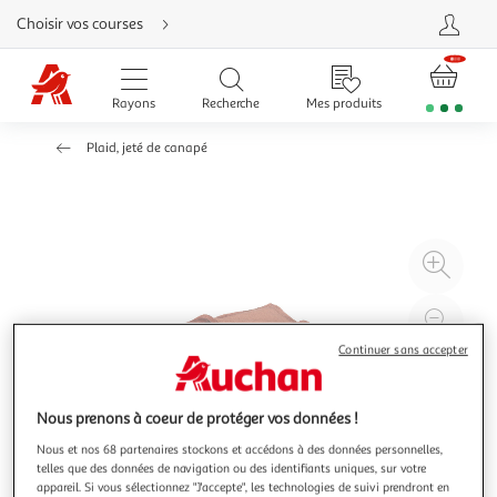
Aller
Choisir vos courses
directement
au
contenu
Aller
directement
Rayons
Recherche
Mes produits
à
la
recherche
Plaid, jeté de canapé
Aller
directement
à
la
navigation
Aller
directement
à
Agr
la
rubrique
l'il
besoin
d'aide
à
Réd
20
l'il
Continuer sans accepter
à
Par
100
le
Nous prenons à coeur de protéger vos données !
%
pro
Nous et nos 68 partenaires stockons et accédons à des données personnelles,
telles que des données de navigation ou des identifiants uniques, sur votre
appareil. Si vous sélectionnez "J'accepte", les technologies de suivi prendront en