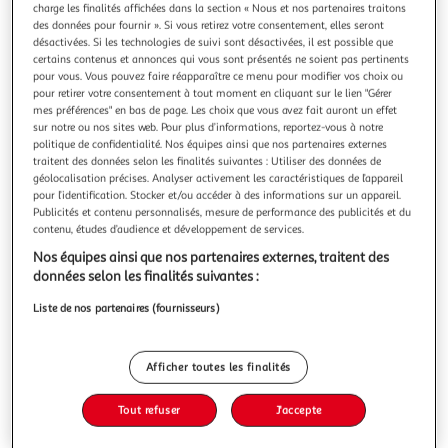
Illustration
Illustration
charge les finalités affichées dans la section « Nous et nos partenaires traitons
précédente
suivante
des données pour fournir ». Si vous retirez votre consentement, elles seront
désactivées. Si les technologies de suivi sont désactivées, il est possible que
certains contenus et annonces qui vous sont présentés ne soient pas pertinents
pour vous. Vous pouvez faire réapparaître ce menu pour modifier vos choix ou
pour retirer votre consentement à tout moment en cliquant sur le lien "Gérer
ATMOSPHERA
mes préférences" en bas de page. Les choix que vous avez fait auront un effet
Plaid doux uni flanel 125x150cm terracotta
sur notre ou nos sites web. Pour plus d’informations, reportez-vous à notre
Informations Techniques : Dimensions : L. 150 x l. 125 x H.
politique de confidentialité. Nos équipes ainsi que nos partenaires externes
0,62 cm Matière : Polyester Spécificités : Sobre &
traitent des données selon les finalités suivantes : Utiliser des données de
Confortable Plaid Déco Toucher très doux Design Uni
géolocalisation précises. Analyser activement les caractéristiques de l’appareil
En savoir +
pour l’identification. Stocker et/ou accéder à des informations sur un appareil.
Couleur : Terracotta
Publicités et contenu personnalisés, mesure de performance des publicités et du
Vous voulez connaître le prix de ce produit ?
contenu, études d’audience et développement de services.
Afficher le prix
Nos équipes ainsi que nos partenaires externes, traitent des
données selon les finalités suivantes :
Liste de nos partenaires (fournisseurs)
Description
Afficher toutes les finalités
Caractéristiques
Tout refuser
J'accepte