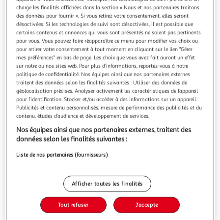
Illustration
Illustration
charge les finalités affichées dans la section « Nous et nos partenaires traitons
précédente
suivante
des données pour fournir ». Si vous retirez votre consentement, elles seront
désactivées. Si les technologies de suivi sont désactivées, il est possible que
certains contenus et annonces qui vous sont présentés ne soient pas pertinents
pour vous. Vous pouvez faire réapparaître ce menu pour modifier vos choix ou
ATMOSPHERA
pour retirer votre consentement à tout moment en cliquant sur le lien "Gérer
mes préférences" en bas de page. Les choix que vous avez fait auront un effet
Lot de 4 malles de rangement city 80cm multicolore
sur notre ou nos sites web. Pour plus d’informations, reportez-vous à notre
Informations Techniques : Dimensions 1 : L. 80 x P. 40 x H.
politique de confidentialité. Nos équipes ainsi que nos partenaires externes
40 cm Dimensions 2 : L. 70 x P. 35 x H. 35 cm Dimensions 3 :
traitent des données selon les finalités suivantes : Utiliser des données de
L. 60 x P. 30 x H. 30 cm Dimensions 4 : L. 50 x P. 25 x H. 20
En savoir +
géolocalisation précises. Analyser activement les caractéristiques de l’appareil
cm Matière : Nylon, MDF, Alliage de zinc Poids : 9,8 kg pour
pour l’identification. Stocker et/ou accéder à des informations sur un appareil.
Vous voulez connaître le prix de ce produit ?
la plus grande Couleur : Multicolore
Publicités et contenu personnalisés, mesure de performance des publicités et du
contenu, études d’audience et développement de services.
Afficher le prix
Nos équipes ainsi que nos partenaires externes, traitent des
données selon les finalités suivantes :
Liste de nos partenaires (fournisseurs)
Description
Afficher toutes les finalités
Caractéristiques
Tout refuser
J'accepte