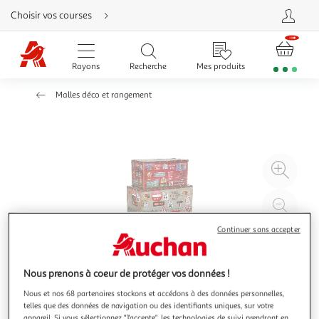
Aller
Choisir vos courses
directement
au
contenu
Aller
directement
Rayons
Recherche
Mes produits
à
la
recherche
Malles déco et rangement
Aller
directement
à
la
navigation
Aller
directement
à
Agr
la
rubrique
l'il
besoin
d'aide
à
Réd
20
l'il
Continuer sans accepter
à
Par
100
le
%
pro
Nous prenons à coeur de protéger vos données !
Nous et nos 68 partenaires stockons et accédons à des données personnelles,
telles que des données de navigation ou des identifiants uniques, sur votre
appareil. Si vous sélectionnez "J'accepte", les technologies de suivi prendront en