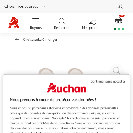
Aller
Choisir vos courses
directement
au
contenu
Aller
directement
Rayons
Recherche
Mes produits
à
la
recherche
Chaise salle à manger
Aller
directement
à
la
navigation
Aller
directement
à
Agr
la
rubrique
l'il
besoin
Continuer sans accepter
d'aide
à
Réd
20
l'il
à
Par
Nous prenons à coeur de protéger vos données !
100
le
Nous et nos 68 partenaires stockons et accédons à des données personnelles,
%
pro
telles que des données de navigation ou des identifiants uniques, sur votre
appareil. Si vous sélectionnez "J'accepte", les technologies de suivi prendront en
charge les finalités affichées dans la section « Nous et nos partenaires traitons
des données pour fournir ». Si vous retirez votre consentement, elles seront