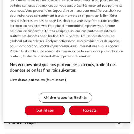
Illustration
Illustration
désactivées. Si les technologies de suivi sont désactivées, il est possible que
certains contenus et annonces qui vous sont présentés ne soient pas pertinents
précédente
suivante
pour vous. Vous pouvez faire réapparaître ce menu pour modifier vos choix ou
pour retirer votre consentement à tout moment en cliquant sur le lien "Gérer
mes préférences" en bas de page. Les choix que vous avez fait auront un effet
sur notre ou nos sites web. Pour plus d’informations, reportez-vous à notre
ATMOSPHERA
politique de confidentialité. Nos équipes ainsi que nos partenaires externes
Lot de 2 Chaises Design Cleon 96cm Beige
traitent des données selon les finalités suivantes : Utiliser des données de
géolocalisation précises. Analyser activement les caractéristiques de l’appareil
Informations Techniques : Dimensions : L. 49 x l. 56 x H. 96
pour l’identification. Stocker et/ou accéder à des informations sur un appareil.
cm Assise : H. 48 cm Matières : Bois (Bouleau & Hevea) &
Publicités et contenu personnalisés, mesure de performance des publicités et du
Mousse Polyuréthane Spécificités : Tendance & Pratique Lot
En savoir +
contenu, études d’audience et développement de services.
de 2 Chaises design Assise Confortable Poids : 4,97 kg
Vous voulez connaître le prix de ce produit ?
Nos équipes ainsi que nos partenaires externes, traitent des
Couleur : Beige
données selon les finalités suivantes :
Afficher le prix
Liste de nos partenaires (fournisseurs)
Afficher toutes les finalités
Description
Tout refuser
J'accepte
Caractéristiques