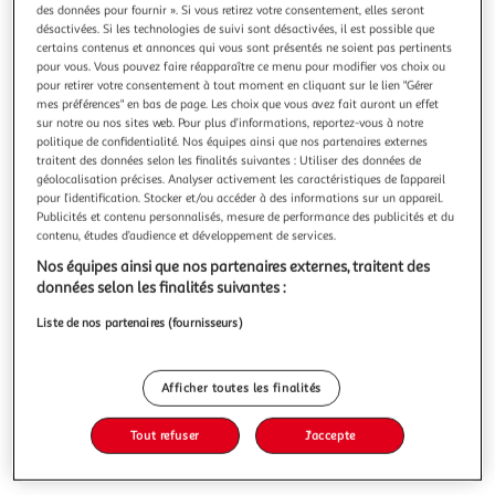
Illustration
Illustration
des données pour fournir ». Si vous retirez votre consentement, elles seront
précédente
suivante
désactivées. Si les technologies de suivi sont désactivées, il est possible que
certains contenus et annonces qui vous sont présentés ne soient pas pertinents
pour vous. Vous pouvez faire réapparaître ce menu pour modifier vos choix ou
pour retirer votre consentement à tout moment en cliquant sur le lien "Gérer
ATMOSPHERA
mes préférences" en bas de page. Les choix que vous avez fait auront un effet
sur notre ou nos sites web. Pour plus d’informations, reportez-vous à notre
Housse de coussin en velours zen 40x40cm ocre
politique de confidentialité. Nos équipes ainsi que nos partenaires externes
Informations Techniques : Dimensions : L. 40 x l. 40 cm
traitent des données selon les finalités suivantes : Utiliser des données de
Matière : Polyester Spécificités : Pratique & Tendance
géolocalisation précises. Analyser activement les caractéristiques de l’appareil
Housse de coussin Toucher velours Motifs graphiques en
En savoir +
pour l’identification. Stocker et/ou accéder à des informations sur un appareil.
Publicités et contenu personnalisés, mesure de performance des publicités et du
relief Forme carrée Poids : 0,09 kg Couleur : Ocre
contenu, études d’audience et développement de services.
Vous voulez connaître le prix de ce produit ?
Nos équipes ainsi que nos partenaires externes, traitent des
Afficher le prix
données selon les finalités suivantes :
Liste de nos partenaires (fournisseurs)
Afficher toutes les finalités
Description
Tout refuser
J'accepte
Caractéristiques