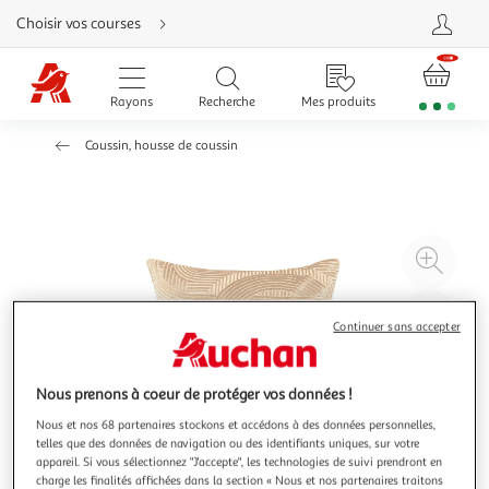
Aller
Choisir vos courses
directement
au
contenu
Aller
directement
Rayons
Recherche
Mes produits
à
la
recherche
Coussin, housse de coussin
Aller
directement
à
la
navigation
Aller
directement
à
Agr
la
rubrique
l'il
besoin
d'aide
à
Réd
Continuer sans accepter
20
l'il
à
Par
100
le
Nous prenons à coeur de protéger vos données !
%
pro
Nous et nos 68 partenaires stockons et accédons à des données personnelles,
telles que des données de navigation ou des identifiants uniques, sur votre
appareil. Si vous sélectionnez "J'accepte", les technologies de suivi prendront en
charge les finalités affichées dans la section « Nous et nos partenaires traitons