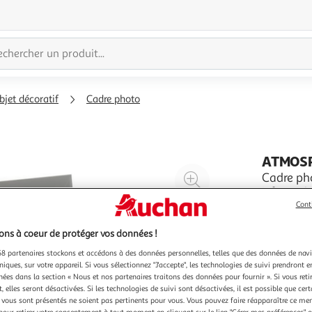
bjet décoratif
Cadre photo
ATMOS
Agrandir
Cadre ph
Informatio
l'illustration
L. 20 x l.
Cont
à
Réduire
déplacer E
En savoir 
200%
l'illustration
ns à coeur de protéger vos données !
à
Partager
8 partenaires stockons et accédons à des données personnelles, telles que des données de nav
100
le
niques, sur votre appareil. Si vous sélectionnez "J'accepte", les technologies de suivi prendront e
chées dans la section « Nous et nos partenaires traitons des données pour fournir ». Si vous retir
%
produit
 elles seront désactivées. Si les technologies de suivi sont désactivées, il est possible que cer
vous sont présentés ne soient pas pertinents pour vous. Vous pouvez faire réapparaître ce me
pour retirer votre consentement à tout moment en cliquant sur le lien "Gérer mes préférences" 