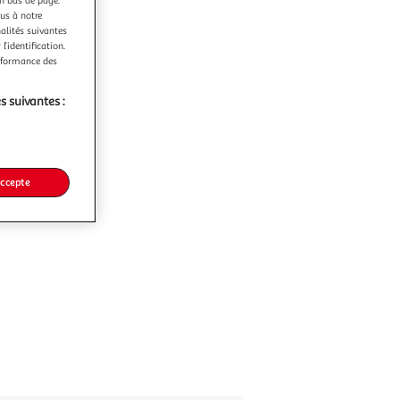
ous à notre
nalités suivantes
l’identification.
erformance des
s suivantes :
accepte