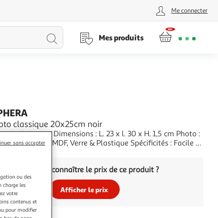
Me connecter
Lancer
Mes produits
la
recherche
PHERA
oto classique 20x25cm noir
ns Techniques : Dimensions : L. 23 x l. 30 x H. 1,5 cm Photo :
 25 cm Matières : MDF, Verre & Plastique Spécificités : Facile à
inuer sans accepter
lément à poser Poids : 0,488 kg Couleur : Noir
+
Vous voulez connaître le prix de ce produit ?
igation ou des
n charge les
Afficher le prix
ez votre
tains contenus et
nu pour modifier
en bas de page.