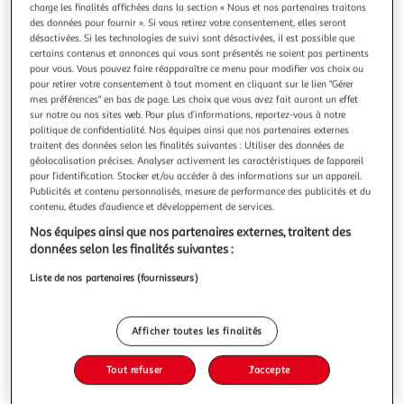
Illustration
Illustration
charge les finalités affichées dans la section « Nous et nos partenaires traitons
précédente
suivante
des données pour fournir ». Si vous retirez votre consentement, elles seront
désactivées. Si les technologies de suivi sont désactivées, il est possible que
certains contenus et annonces qui vous sont présentés ne soient pas pertinents
pour vous. Vous pouvez faire réapparaître ce menu pour modifier vos choix ou
pour retirer votre consentement à tout moment en cliquant sur le lien "Gérer
ATMOSPHERA
mes préférences" en bas de page. Les choix que vous avez fait auront un effet
Cadre photo classique 20x25cm blanc
sur notre ou nos sites web. Pour plus d’informations, reportez-vous à notre
Informations Techniques : Dimensions : L. 23 x l. 30 x H. 1,5
politique de confidentialité. Nos équipes ainsi que nos partenaires externes
cm Photo : L. 20 x l. 25 cm Matières : MDF, Verre & Plastique
traitent des données selon les finalités suivantes : Utiliser des données de
Spécificités : Facile à déplacer Elément à poser Poids :
géolocalisation précises. Analyser activement les caractéristiques de l’appareil
En savoir +
pour l’identification. Stocker et/ou accéder à des informations sur un appareil.
0,488 kg Couleur : Blanc
Publicités et contenu personnalisés, mesure de performance des publicités et du
Vous voulez connaître le prix de ce produit ?
contenu, études d’audience et développement de services.
Afficher le prix
Nos équipes ainsi que nos partenaires externes, traitent des
données selon les finalités suivantes :
Liste de nos partenaires (fournisseurs)
Description
Afficher toutes les finalités
Caractéristiques
Tout refuser
J'accepte