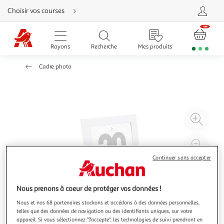
Aller
Choisir vos courses
directement
au
contenu
Aller
directement
Rayons
Recherche
Mes produits
à
la
recherche
Cadre photo
Aller
directement
à
la
navigation
Aller
directement
à
Agr
la
rubrique
l'il
besoin
d'aide
à
Réd
20
l'il
Continuer sans accepter
à
Par
100
le
Nous prenons à coeur de protéger vos données !
%
pro
Nous et nos 68 partenaires stockons et accédons à des données personnelles,
telles que des données de navigation ou des identifiants uniques, sur votre
appareil. Si vous sélectionnez "J'accepte", les technologies de suivi prendront en