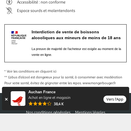
Accessibilité : non conforme
Espace sourds et malentendants
Interdiction de vente de boissons
alcooliques aux mineurs de moins de 18 ans
La preuve de majorité de l'acheteur est exigée au moment de la
vente en ligne.
* Voir les conditions
en cliquant ici
** L’abus d’alcool est dangereux pour la santé, à consommer avec modération
Pour votre santé, évitez de grignoter entre les repas.
www.mangerbouger.fr
Auchan France
Achat en ligne et magasin
Vers l'App
38,4 K
Nos conditions générales
Mentions légales
Conditions des offres et promotions
Gérer mes préférences
Politique de confidentialité
Informations légales marketplace