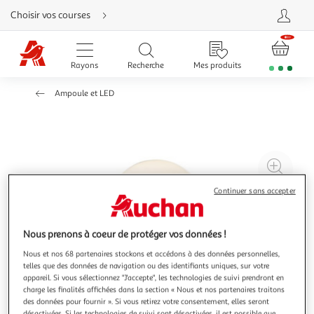
Aller
Choisir vos courses
directement
au
contenu
Aller
directement
Rayons
Recherche
Mes produits
à
la
recherche
Ampoule et LED
Aller
directement
à
la
navigation
Aller
directement
à
Agr
la
rubrique
l'il
besoin
Continuer sans accepter
d'aide
à
Réd
20
l'il
à
Par
Nous prenons à coeur de protéger vos données !
100
le
Nous et nos 68 partenaires stockons et accédons à des données personnelles,
telles que des données de navigation ou des identifiants uniques, sur votre
%
pro
appareil. Si vous sélectionnez "J'accepte", les technologies de suivi prendront en
charge les finalités affichées dans la section « Nous et nos partenaires traitons
des données pour fournir ». Si vous retirez votre consentement, elles seront
désactivées. Si les technologies de suivi sont désactivées, il est possible que