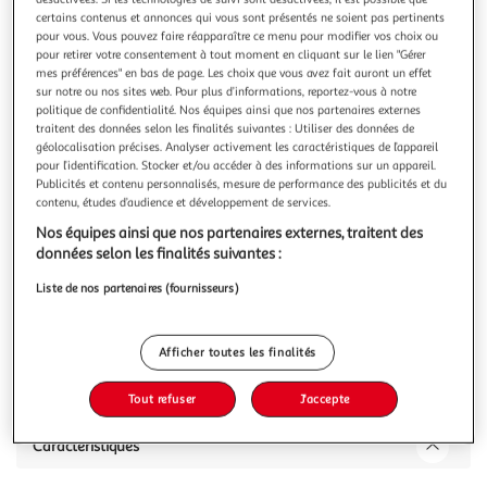
certains contenus et annonces qui vous sont présentés ne soient pas pertinents
pour vous. Vous pouvez faire réapparaître ce menu pour modifier vos choix ou
pour retirer votre consentement à tout moment en cliquant sur le lien "Gérer
mes préférences" en bas de page. Les choix que vous avez fait auront un effet
sur notre ou nos sites web. Pour plus d’informations, reportez-vous à notre
ATMOSPHERA
politique de confidentialité. Nos équipes ainsi que nos partenaires externes
traitent des données selon les finalités suivantes : Utiliser des données de
Ampoule À Led Ronde 14cm Ambre
géolocalisation précises. Analyser activement les caractéristiques de l’appareil
Informations Techniques : Dimensions : D. 9,5 x H. 14,3 cm
pour l’identification. Stocker et/ou accéder à des informations sur un appareil.
Matières : Verre & Fer Spécificités : Ampoule à LED Design
Publicités et contenu personnalisés, mesure de performance des publicités et du
et astucieux Facile à utiliser Poids : 0,056 kg Couleur :
En savoir +
contenu, études d’audience et développement de services.
Ambre
Nos équipes ainsi que nos partenaires externes, traitent des
Vous voulez connaître le prix de ce produit ?
données selon les finalités suivantes :
Afficher le prix
Liste de nos partenaires (fournisseurs)
Afficher toutes les finalités
Description
Tout refuser
J'accepte
Caractéristiques